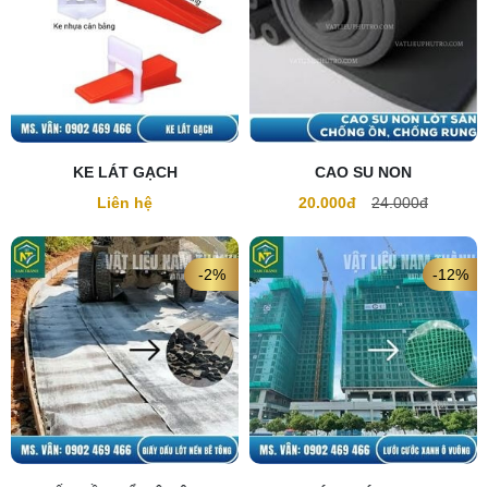
KE LÁT GẠCH
CAO SU NON
Liên hệ
20.000đ
24.000đ
-2%
-12%