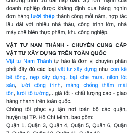
chương trình ưu đãi hấp dẫn. Sự lớn mạnh của
doanh nghiệp được khẳng định qua hàng nghìn
đơn hàng
lưới thép
thành công mỗi năm, hợp tác
lâu dài với nhiều nhà thầu, công trình lớn, nhà
máy chế biến thực phẩm, khu công nghiệp.
VẬT TƯ NAM THÀNH - CHUYÊN CUNG CẤP
VẬT TƯ XÂY DỰNG TRÊN TOÀN QUỐC
Vật tư Nam Thành
tự hào là đơn vị chuyên phân
phối đầy đủ các loại
vật tư xây dựng
như
con kê
bê tông
,
nẹp xây dựng
,
bạt che mưa
,
nilon lót
sàn
,
lưới công trình
,
màng chống thấm mái
tôn
,
lưới tô tường
,.. giá tốt - chất lượng cao - giao
hàng nhanh trên toàn quốc.
Chúng tôi phục vụ tận nơi toàn bộ các quận,
huyện tại TP. Hồ Chí Minh, bao gồm:
Quận 1, Quận 3, Quận 4, Quận 5, Quận 6, Quận