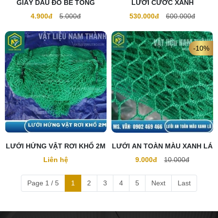
GIẤY DẦU ĐỔ BÊ TÔNG
LƯỚI CƯỚC XANH
4.900đ
5.000đ
530.000đ
600.000đ
-10%
LƯỚI HỨNG VẬT RƠI KHỔ 2M
LƯỚI AN TOÀN MÀU XANH LÁ
Liên hệ
9.000đ
10.000đ
Page 1 / 5
1
2
3
4
5
Next
Last