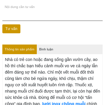
Thông tin sản phẩm
Bình luận
Nhà có trẻ con hoặc đang sống gần vườn cây, ao
hồ thì chắc bạn hiểu cảnh muỗi vo ve cả ngày lẫn
đêm đáng sợ thế nào. Chỉ một vết muỗi đốt thôi
cũng làm cho bé ngứa ngáy, khó chịu, thậm chí
nguy cơ sốt xuất huyết luôn rình rập. Thuốc xịt,
nhang muỗi chỉ đuổi được tạm thời, lại còn hại đến
sức khỏe cả nhà. Đừng để muỗi có cơ hội “tấn
công” gia đình bạn,
lưới inox chống muỗi
chính