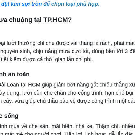
 dệt kim sợi tròn
để chọn loại phù hợp.
 ưa chuộng tại TP.HCM?
i lưới thường chỉ che được vài tháng là rách, phai màu
nguyên sinh, chịu nắng mưa cực tốt, dùng bền tới 3 đ
 tiết kiệm được cả thời gian lẫn chi phí.
ình an toàn
i Loan tại HCM giúp giảm bớt nắng gắt chiếu thẳng xuố
ây dựng, lưới còn che chắn cho công trình, hạn chế bụi v
m cây, vừa giúp chủ thầu bảo vệ được công trình một cá
ộc sống
nh mua về che sân, mái hiên, nhà xe. Thậm chí, nhiều
n mát mẻ cho người chơi. Tiện lợi, linh hoạt, dễ lắp đặ