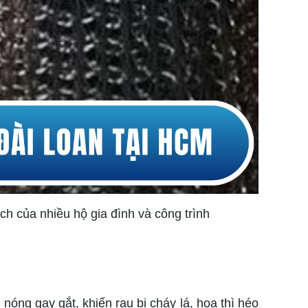
h của nhiều hộ gia đình và công trình
ng gay gắt, khiến rau bị cháy lá, hoa thì héo