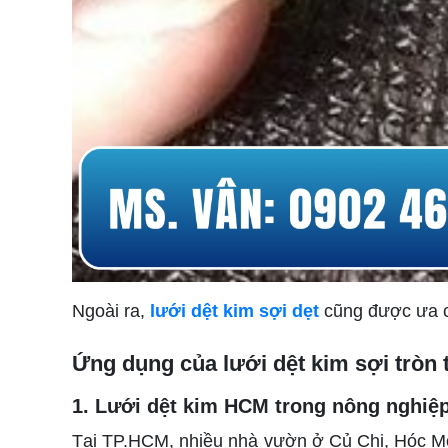
Ngoài ra,
lưới dệt kim sợi dẹt
cũng được ưa ch
Ứng dụng của lưới dệt kim sợi tròn
1. Lưới dệt kim HCM trong nông nghiệ
Tại TP.HCM, nhiều nhà vườn ở Củ Chi, Hóc Môn