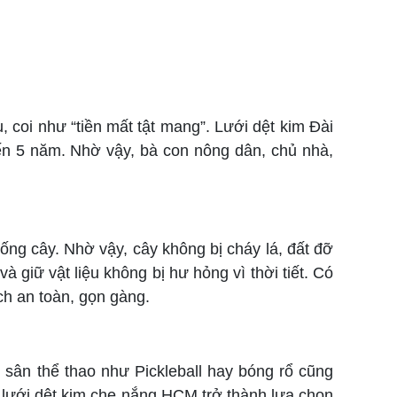
, coi như “tiền mất tật mang”. Lưới dệt kim Đài
ến 5 năm. Nhờ vậy, bà con nông dân, chủ nhà,
ng cây. Nhờ vậy, cây không bị cháy lá, đất đỡ
à giữ vật liệu không bị hư hỏng vì thời tiết. Có
ch an toàn, gọn gàng.
 sân thể thao như Pickleball hay bóng rổ cũng
t, lưới dệt kim che nắng HCM trở thành lựa chọn