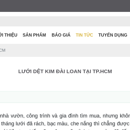
ỚI THIỆU
SẢN PHẨM
BÁO GIÁ
TIN TỨC
TUYỂN DỤNG
HCM
LƯỚI DỆT KIM ĐÀI LOAN TẠI TP.HCM
hà vườn, công trình và gia đình tìm mua, nhưng không
tháng lưới đã rách, bạc màu, che nắng thì chẳng được 