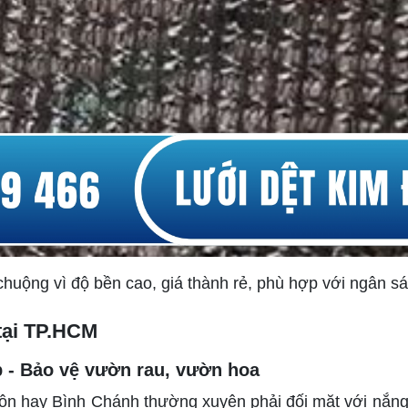
uộng vì độ bền cao, giá thành rẻ, phù hợp với ngân sác
 tại TP.HCM
p - Bảo vệ vườn rau, vườn hoa
 hay Bình Chánh thường xuyên phải đối mặt với nắng nó