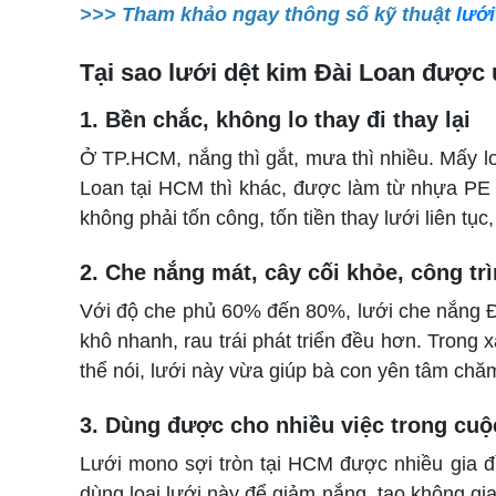
>>> Tham khảo ngay thông số kỹ thuật
lưới
Tại sao lưới dệt kim Đài Loan được
1. Bền chắc, không lo thay đi thay lại
Ở TP.HCM, nắng thì gắt, mưa thì nhiều. Mấy loạ
Loan tại HCM thì khác, được làm từ nhựa PE 
không phải tốn công, tốn tiền thay lưới liên tục,
2. Che nắng mát, cây cối khỏe, công tr
Với độ che phủ 60% đến 80%, lưới che nắng Đà
khô nhanh, rau trái phát triển đều hơn. Trong x
thể nói, lưới này vừa giúp bà con yên tâm chă
3. Dùng được cho nhiều việc trong cu
Lưới mono sợi tròn tại HCM được nhiều gia đì
dùng loại lưới này để giảm nắng, tạo không gia