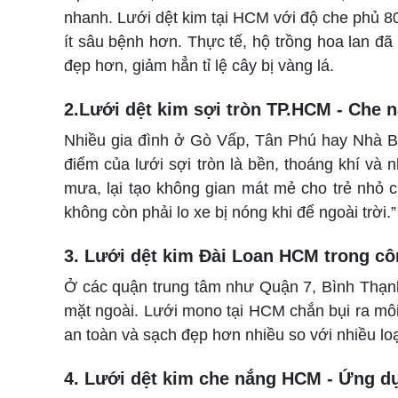
nhanh. Lưới dệt kim tại HCM với độ che phủ 80
ít sâu bệnh hơn. Thực tế, hộ trồng hoa lan đã
đẹp hơn, giảm hẳn tỉ lệ cây bị vàng lá.
2.Lưới dệt kim sợi tròn TP.HCM - Che n
Nhiều gia đình ở Gò Vấp, Tân Phú hay Nhà Bè
điểm của lưới sợi tròn là bền, thoáng khí và
mưa, lại tạo không gian mát mẻ cho trẻ nhỏ c
không còn phải lo xe bị nóng khi để ngoài trời.”
3. Lưới dệt kim Đài Loan HCM trong cô
Ở các quận trung tâm như Quận 7, Bình Thạn
mặt ngoài. Lưới mono tại HCM chắn bụi ra môi
an toàn và sạch đẹp hơn nhiều so với nhiều loạ
4. Lưới dệt kim che nắng HCM - Ứng dụ