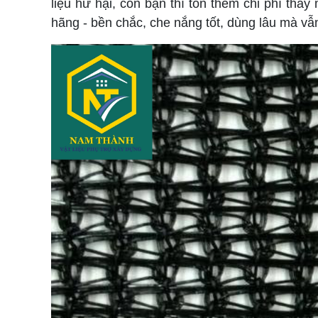
liệu hư hại, còn bạn thì tốn thêm chi phí tha
hãng - bền chắc, che nắng tốt, dùng lâu mà vẫn