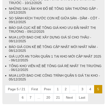
TRƯỚC - 10/12/2025
NHỮNG SAI LẦM KHI ĐỔ BÊ TÔNG SÀN THƯỜNG GẶP -
10/12/2025
SO SÁNH KÍCH THƯỚC CON KÊ GIỮA SÀN - DẦM - CỘT -
09/12/2025
BÁO GIÁ CỤC KÊ BÊ TÔNG GIÁ KHO ƯU ĐÃI NHẤT THỊ
TRƯỜNG - 09/12/2025
MUA LƯỚI BAO CHE XÂY DỰNG GIÁ SỈ CHO THẦU -
08/12/2025
BÁO GIÁ CON KÊ BÊ TÔNG CẬP NHẬT MỚI NHẤT NĂM -
08/12/2025
GIÁ LƯỚI AN TOÀN QUẬN 1 TẠI KHO MỚI CẬP NHẬT 2025
- 06/12/2025
TỔNG KHO VIÊN KÊ BÊ TÔNG GIÁ RẺ NHẤT THỊ TRƯỜNG
- 06/12/2025
MUA LƯỚI BAO CHE CÔNG TRÌNH QUẬN 5 GIÁ TẠI KHO -
05/12/2025
Page 5 / 21
First
Prev
1
2
...
3
4
5
6
7
...
20
21
Next
Last