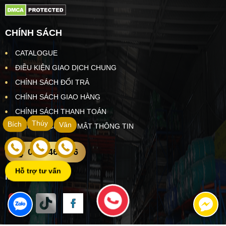
CHÍNH SÁCH
CATALOGUE
ĐIỀU KIỆN GIAO DỊCH CHUNG
CHÍNH SÁCH ĐỔI TRẢ
CHÍNH SÁCH GIAO HÀNG
CHÍNH SÁCH THANH TOÁN
Thúy
Bích
Vân
CHÍNH SÁCH BẢO MẬT THÔNG TIN
0902469466
Hỗ trợ tư vấn
MẠNG XÃ HỘI