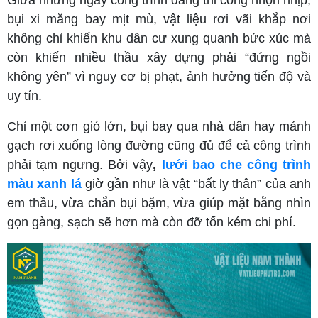
Giữa những ngày công trình đang thi công nhộn nhịp,
bụi xi măng bay mịt mù, vật liệu rơi vãi khắp nơi
không chỉ khiến khu dân cư xung quanh bức xúc mà
còn khiến nhiều thầu xây dựng phải “đứng ngồi
không yên” vì nguy cơ bị phạt, ảnh hưởng tiến độ và
uy tín.
Chỉ một cơn gió lớn, bụi bay qua nhà dân hay mảnh
gạch rơi xuống lòng đường cũng đủ để cả công trình
phải tạm ngưng. Bởi vậy
,
lưới bao che công trình
màu xanh lá
giờ gần như là vật “bất ly thân” của anh
em thầu, vừa chắn bụi bặm, vừa giúp mặt bằng nhìn
gọn gàng, sạch sẽ hơn mà còn đỡ tốn kém chi phí.