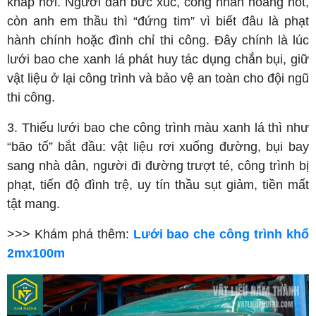
khắp nơi. Người dân bức xúc, công nhân hoảng hốt,
còn anh em thầu thì “đứng tim” vì biết đâu là phạt
hành chính hoặc đình chỉ thi công. Đây chính là lúc
lưới bao che xanh lá phát huy tác dụng chắn bụi, giữ
vật liệu ở lại công trình và bảo vệ an toàn cho đội ngũ
thi công.
3. Thiếu lưới bao che công trình màu xanh lá thì như
“bão tố” bắt đầu: vật liệu rơi xuống đường, bụi bay
sang nhà dân, người đi đường trượt té, công trình bị
phạt, tiến độ đình trệ, uy tín thầu sụt giảm, tiền mất
tật mang.
>>> Khám phá thêm:
Lưới bao che công trình khổ
2mx100m