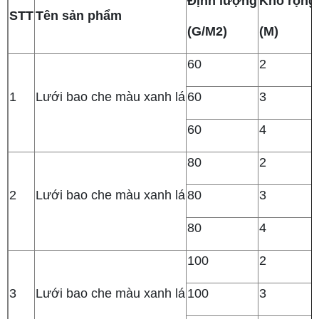
Định lượng
Khổ rộng
STT
Tên sản phẩm
(G/M2)
(M)
60
2
1
Lưới bao che màu xanh lá
60
3
60
4
80
2
2
Lưới bao che màu xanh lá
80
3
80
4
100
2
3
Lưới bao che màu xanh lá
100
3