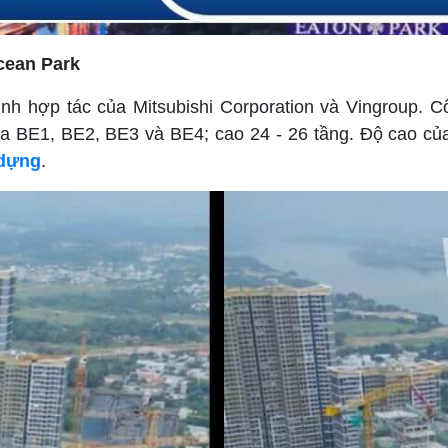
cean Park
nh hợp tác của Mitsubishi Corporation và Vingroup. 
a BE1, BE2, BE3 và BE4; cao 24 - 26 tầng. Độ cao của 
 dựng
.