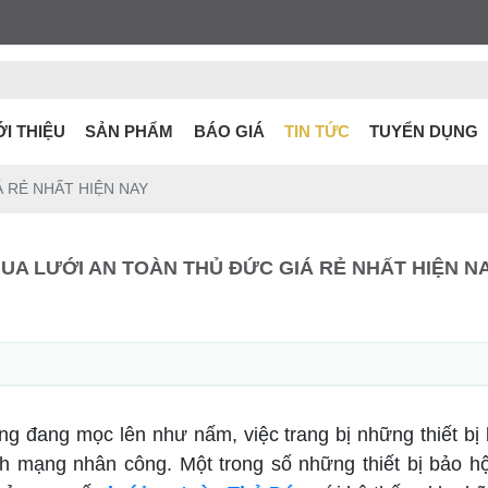
ỚI THIỆU
SẢN PHẨM
BÁO GIÁ
TIN TỨC
TUYỂN DỤNG
 RẺ NHẤT HIỆN NAY
UA LƯỚI AN TOÀN THỦ ĐỨC GIÁ RẺ NHẤT HIỆN N
g đang mọc lên như nấm, việc trang bị những thiết bị 
h mạng nhân công. Một trong số những thiết bị bảo hộ