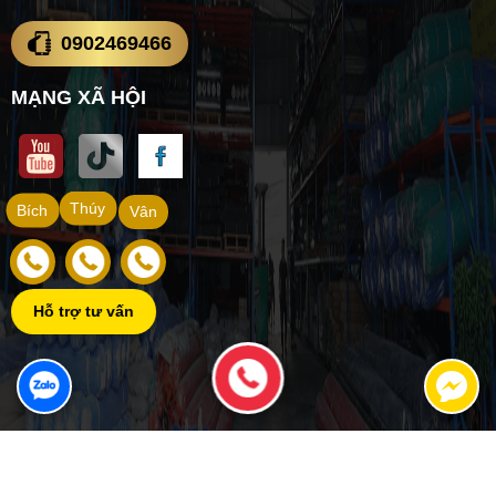
0902469466
MẠNG XÃ HỘI
Thúy
Bích
Vân
Hỗ trợ tư vấn