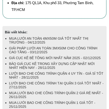
Địa chỉ:
175 QL1A, Khu phố 33, Phường Tam Bình,
TP.HCM
Bài viết khác:
MUA LƯỚI AN TOÀN 4MX50M GIÁ TỐT NHẤT THỊ
TRƯỜNG - 04/12/2025
GIẢI PHÁP LƯỚI AN TOÀN 3MX50M CHO CÔNG TRÌNH
CAO TẦNG - 03/12/2025
GIÁ CỤC KÊ BÊ TÔNG MỚI NHẤT NĂM 2025 - 02/12/2025
BÁO GIÁ CỤC KÊ TRONG XÂY DỰNG CẬP NHẬT MỚI
NHẤT HIỆN NAY - 28/11/2025
LƯỚI BAO CHE CÔNG TRÌNH QUẬN 4 UY TÍN - GIÁ SỈ TỐT
NHẤT - 28/11/2025
LƯỚI BAO CHE CÔNG TRÌNH TẠI QUẬN 3 GIÁ TỐT NHẤT -
27/11/2025
MUA LƯỚI BAO CHE CÔNG TRÌNH QUẬN 2 GIÁ RẺ NHẤT -
26/11/2025
MUA LƯỚI BAO CHE CÔNG TRÌNH QUẬN 1 GIÁ TỐT -
25/11/2025