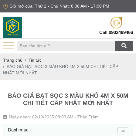
Giờ mở cửa: Thứ 2 - Chủ Nhật: 8:00 AM - 17:00 PM
Call
0902469466
Trang chủ
Tin tức
BÁO GIÁ BẠT SỌC 3 MÀU KHỔ 4M X 50M CHI TIẾT CẬP
NHẬT MỚI NHẤT
BÁO GIÁ BẠT SỌC 3 MÀU KHỔ 4M X 50M
CHI TIẾT CẬP NHẬT MỚI NHẤT
Ngày đăng: 02/10/2025 08:03 AM
- Thảo Trâm
Danh mục