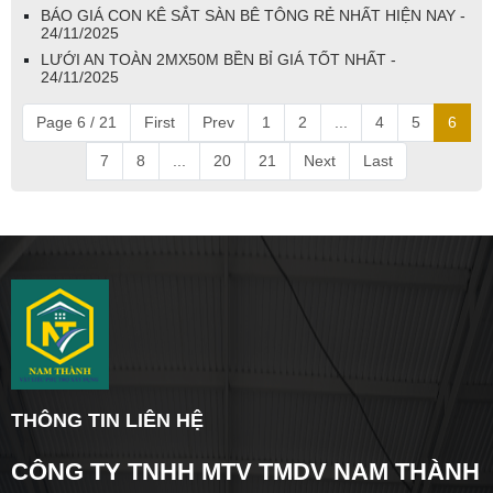
BÁO GIÁ CON KÊ SẮT SÀN BÊ TÔNG RẺ NHẤT HIỆN NAY -
24/11/2025
LƯỚI AN TOÀN 2MX50M BỀN BỈ GIÁ TỐT NHẤT -
24/11/2025
Page 6 / 21
First
Prev
1
2
...
4
5
6
7
8
...
20
21
Next
Last
THÔNG TIN LIÊN HỆ
CÔNG TY TNHH MTV TMDV NAM THÀNH