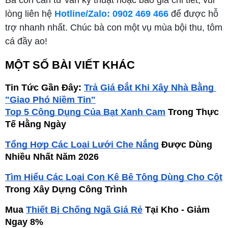
Bà con cần tư vấn kỹ thuật hoặc báo giá chi tiết, vui
lòng liên hệ
Hotline/Zalo: 0902 469 466
để được hỗ
trợ nhanh nhất. Chúc bà con một vụ mùa bội thu, tôm
cá đầy ao!
MỘT SỐ BÀI VIẾT KHÁC
Tin Tức Gần Đây:
Trả Giá Đắt Khi Xây Nhà Bằng 
"Giao Phó Niềm Tin"
Top 5 Công Dụng Của Bạt Xanh Cam
 Trong Thực 
Tế Hằng Ngày
Tổng Hợp Các Loại Lưới Che Nắng
 Được Dùng 
Nhiều Nhất Năm 2026
Tìm Hiểu Các Loại Con Kê Bê Tông Dùng Cho Cột
Trong Xây Dựng Công Trình
Mua
Thiết Bị Chống Ngã Giá Rẻ
 Tại Kho - Giảm 
Ngay 8%