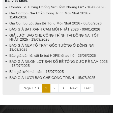
Bài viết khác:
Combo Tô Tường Chống Nứt Gồm Những Gì? - 16/06/2026
Giá Combo Che Chắn Công Trình Mới Nhất 2026 -
11/06/2026
Giá Combo Lót Sàn Bê Tông Mới Nhất 2026 - 08/06/2026
BÁO GIÁ BẠT XANH CAM MỚI NHẤT 2026 - 09/01/2026
GIÁ LƯỚI BAO CHE CÔNG TRÌNH TẠI ĐỒNG NAI TỐT
NHẤT 2025 - 19/09/2025
BÁO GIÁ NẸP TÔ TRÁT GÓC TƯỜNG Ở ĐỒNG NAI -
19/09/2025
Báo giá bán lẻ, cắt lẻ bạt HDPE lót ao hồ - 26/08/2025
BÁO GIÁ NILON LÓT SÀN ĐỔ BÊ TÔNG CỰC RẺ NĂM 2026
- 15/07/2025
Báo giá lưới mắt cáo - 15/07/2025
BÁO GIÁ LƯỚI BAO CHE CÔNG TRÌNH - 15/07/2025
Page 1 / 3
1
2
3
Next
Last