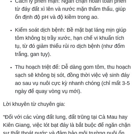
Cách ly phèn mặn: Ngăn chặn hoàn toàn phèn
từ đáy đất xì lên và nước mặn thẩm thấu, giúp
ổn định độ pH và độ kiềm trong ao.
Kiểm soát dịch bệnh: Bề mặt bạt láng mịn giúp
tôm không bị trầy xước, hạn chế vi khuẩn tích
tụ, từ đó giảm thiểu rủi ro dịch bệnh (như đốm
trắng, gan tụy).
Thu hoạch triệt để: Dễ dàng gom tôm, thu hoạch
sạch sẽ không bị sót, đồng thời việc vệ sinh đáy
ao sau vụ nuôi cực kỳ nhanh chóng (chỉ mất 3-5
ngày để quay vòng vụ mới).
Lời khuyên từ chuyên gia:
"Đối với các vùng đất lung, đất trũng tại Cà Mau hay
Kiên Giang, việc lót bạt đáy là bắt buộc để ngăn chặn
sự thất thoát nước và đảm bảo môi trường nuôi ổn