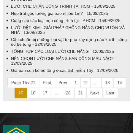
LƯỚI CHE CHẮN CÔNG TRÌNH TẠI HCM - 15/09/2025
Nẹp trát góc tường giá bao nhiêu 1m? - 15/09/2025
Cung cấp các loại nẹp công trình tại TP.HCM - 15/09/2025
LƯỚI DỆT KIM - GIẢI PHÁP CHỐNG NẮNG CHO VƯỜN VÀ
NHÀ - 13/09/2025
Cần chuẩn bị những loại vật tư phụ xây dựng nào khi thi công
đổ bê tông - 12/09/2025
TỔNG HỢP CÁC LOẠI LƯỚI CHE NẮNG - 12/09/2025
NÊN CHỌN LƯỚI CHE NẮNG BAN CÔNG MÀU NÀO? -
12/09/2025
Giá bán con kê bê tông ở các tỉnh miền Tây - 12/09/2025
Page 15 / 21
First
Prev
1
2
...
13
14
15
16
17
...
20
21
Next
Last