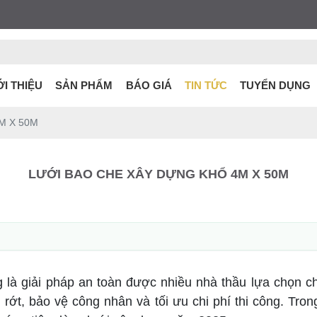
ỚI THIỆU
SẢN PHẨM
BÁO GIÁ
TIN TỨC
TUYỂN DỤNG
M X 50M
LƯỚI BAO CHE XÂY DỰNG KHỔ 4M X 50M
 là giải pháp an toàn được nhiều nhà thầu lựa chọn ch
i rớt, bảo vệ công nhân và tối ưu chi phí thi công. Tron