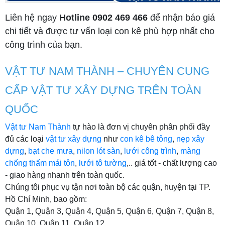
Liên hệ ngay
Hotline 0902 469 466
để nhận báo giá
chi tiết và được tư vấn loại con kê phù hợp nhất cho
công trình của bạn.
VẬT TƯ NAM THÀNH – CHUYÊN CUNG
CẤP VẬT TƯ XÂY DỰNG TRÊN TOÀN
QUỐC
Vật tư Nam Thành
tự hào là đơn vị chuyên phân phối đầy
đủ các loại
vật tư xây dựng
như
con kê bê tông
,
nẹp xây
dựng
,
bạt che mưa
,
nilon lót sàn
,
lưới công trình
,
màng
chống thấm mái tôn
,
lưới tô tường
,.. giá tốt - chất lượng cao
- giao hàng nhanh trên toàn quốc.
Chúng tôi phục vụ tận nơi toàn bộ các quận, huyện tại TP.
Hồ Chí Minh, bao gồm:
Quận 1, Quận 3, Quận 4, Quận 5, Quận 6, Quận 7, Quận 8,
Quận 10, Quận 11, Quận 12