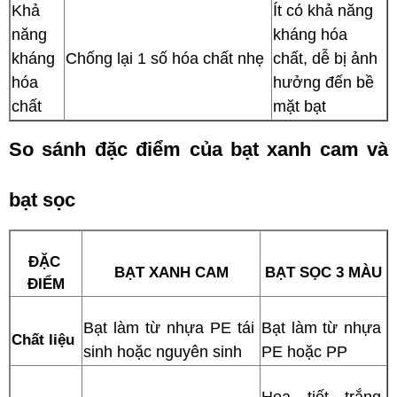
Khả 
Ít có khả năng 
năng 
kháng hóa 
kháng 
Chống lại 1 số hóa chất nhẹ
chất, dễ bị ảnh 
hóa 
hưởng đến bề 
chất
mặt bạt
So sánh đặc điểm của bạt xanh cam và 
bạt sọc
ĐẶC 
BẠT XANH CAM
BẠT SỌC 3 MÀU
ĐIỂM
Bạt làm từ nhựa PE tái 
Bạt làm từ nhựa 
Chất liệu 
sinh hoặc nguyên sinh
PE hoặc PP
Họa tiết trắng 