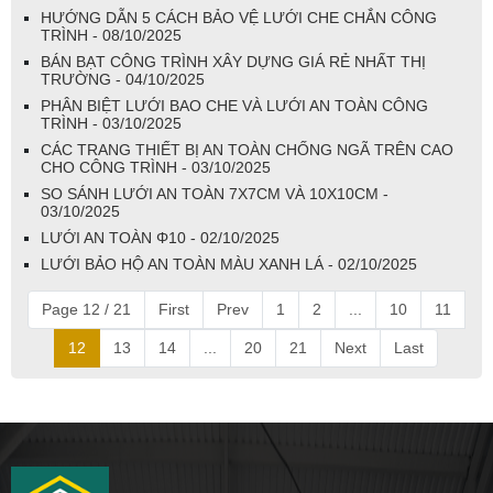
HƯỚNG DẪN 5 CÁCH BẢO VỆ LƯỚI CHE CHẮN CÔNG
TRÌNH - 08/10/2025
BÁN BẠT CÔNG TRÌNH XÂY DỰNG GIÁ RẺ NHẤT THỊ
TRƯỜNG - 04/10/2025
PHÂN BIỆT LƯỚI BAO CHE VÀ LƯỚI AN TOÀN CÔNG
TRÌNH - 03/10/2025
CÁC TRANG THIẾT BỊ AN TOÀN CHỐNG NGÃ TRÊN CAO
CHO CÔNG TRÌNH - 03/10/2025
SO SÁNH LƯỚI AN TOÀN 7X7CM VÀ 10X10CM -
03/10/2025
LƯỚI AN TOÀN Φ10 - 02/10/2025
LƯỚI BẢO HỘ AN TOÀN MÀU XANH LÁ - 02/10/2025
Page 12 / 21
First
Prev
1
2
...
10
11
12
13
14
...
20
21
Next
Last