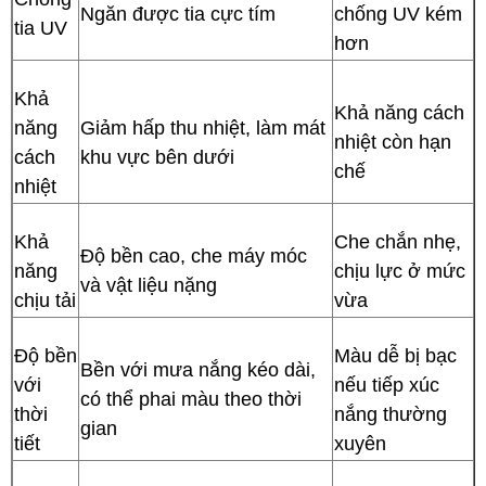
Ngăn được tia cực tím
chống UV kém 
tia UV
hơn
Khả 
Khả năng cách 
năng 
Giảm hấp thu nhiệt, làm mát 
nhiệt còn hạn 
cách 
khu vực bên dưới
chế
nhiệt
Khả 
Che chắn nhẹ, 
Độ bền cao, che máy móc 
năng 
chịu lực ở mức 
và vật liệu nặng
chịu tải
vừa
Độ bền 
Màu dễ bị bạc 
Bền với mưa nắng kéo dài, 
với 
nếu tiếp xúc 
có thể phai màu theo thời 
thời 
nắng thường 
gian
tiết
xuyên