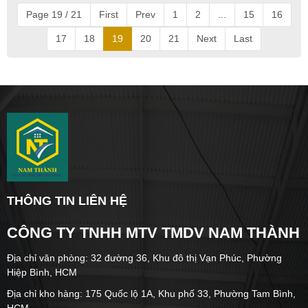
Page 19 / 21
First
Prev
1
2
...
15
16
17
18
19
20
21
Next
Last
THÔNG TIN LIÊN HỆ
CÔNG TY TNHH MTV TMDV NAM THÀNH
Địa chỉ văn phòng: 32 đường 36, Khu đô thị Vạn Phúc, Phường
Hiệp Bình, HCM
Địa chỉ kho hàng: 175 Quốc lộ 1A, Khu phố 33, Phường Tam Bình,
HCM