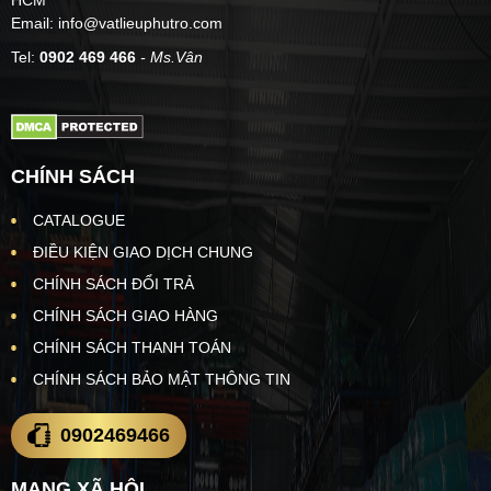
Email: info@vatlieuphutro.com
Tel:
0902 469 466
- Ms.Vân
CHÍNH SÁCH
CATALOGUE
ĐIỀU KIỆN GIAO DỊCH CHUNG
CHÍNH SÁCH ĐỔI TRẢ
CHÍNH SÁCH GIAO HÀNG
CHÍNH SÁCH THANH TOÁN
CHÍNH SÁCH BẢO MẬT THÔNG TIN
0902469466
MẠNG XÃ HỘI