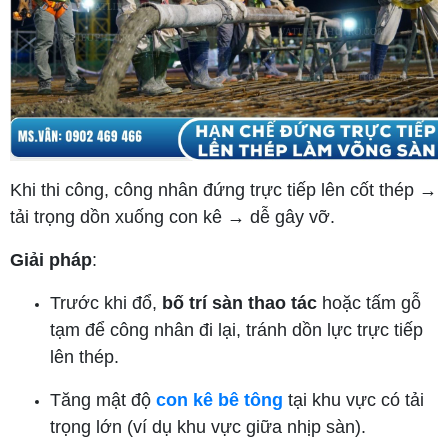
Khi thi công, công nhân đứng trực tiếp lên cốt thép →
tải trọng dồn xuống con kê → dễ gây vỡ.
Giải pháp
:
Trước khi đổ,
bố trí sàn thao tác
hoặc tấm gỗ
tạm để công nhân đi lại, tránh dồn lực trực tiếp
lên thép.
Tăng mật độ
con kê bê tông
tại khu vực có tải
trọng lớn (ví dụ khu vực giữa nhịp sàn).