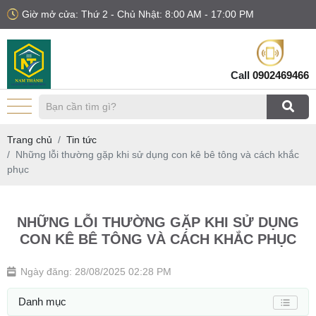
Giờ mở cửa: Thứ 2 - Chủ Nhật: 8:00 AM - 17:00 PM
Call
0902469466
Trang chủ
Tin tức
Những lỗi thường gặp khi sử dụng con kê bê tông và cách khắc
phục
NHỮNG LỖI THƯỜNG GẶP KHI SỬ DỤNG
CON KÊ BÊ TÔNG VÀ CÁCH KHẮC PHỤC
Ngày đăng: 28/08/2025 02:28 PM
Danh mục