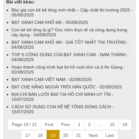
Bài viết khác:
Báo giá con kê bê tông mới nhất – Cập nhật thị trường 2025 -
05/08/2025
BẠT XANH CAM KHỔ 6M - 05/08/2025
Con kê bê tông là gì? Góc nhìn thực tế và công dụng trong
xây dựng - 04/08/2025
BẠT XANH CAM KHỔ 4M - GIÁ TỐT NHẤT THỊ TRƯỜNG -
04/08/2025
TOP 5 CÔNG DỤNG CỦA BẠT XANH CAM - NAM THÀNH -
04/08/2025
Hoàn thành công trình bạt lót hồ nuôi tôm cá ở An Giang -
02/08/2025
BẠT XANH CAM VIỆT NAM - 02/08/2025
BẠT CHE NẮNG NGOÀI TRỜI HÀN QUỐC - 02/08/2025
ĐỊA CHỈ BÁN LƯỚI B40 TẠI HỒ CHÍ MINH UY TÍN -
15/07/2025
CÁCH SỬ DỤNG CON KÊ BÊ TÔNG ĐÚNG CÁCH -
15/07/2025
Page 19 / 21
First
Prev
1
2
...
15
16
17
18
19
20
21
Next
Last