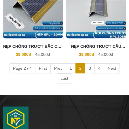
NẸP CHỐNG TRƯỢT BẬC CẦU
NẸP CHỐNG TRƯỢT CẦU
THANG NPL - 20VM
THANG NPL - 20SB
39.000đ
45.000đ
39.000đ
45.000đ
Page 2 / 4
First
Prev
1
2
3
4
Next
Last