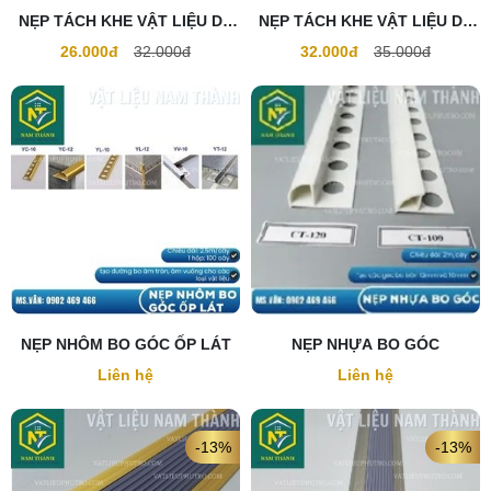
NẸP TÁCH KHE VẬT LIỆU DF
NẸP TÁCH KHE VẬT LIỆU DF
12
15
26.000đ
32.000đ
32.000đ
35.000đ
NẸP NHÔM BO GÓC ỐP LÁT
NẸP NHỰA BO GÓC
Liên hệ
Liên hệ
-13%
-13%