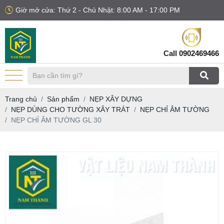
Giờ mở cửa: Thứ 2 - Chủ Nhật: 8:00 AM - 17:00 PM
Call
0902469466
Trang chủ
Sản phẩm
NẸP XÂY DỰNG
NẸP DÙNG CHO TƯỜNG XÂY TRÁT
NẸP CHỈ ÂM TƯỜNG
NẸP CHỈ ÂM TƯỜNG GL 30