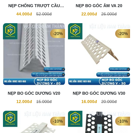
NẸP CHỐNG TRƯỢT CẦU
NẸP BO GÓC ÂM VA 20
THANG NYSN33
44.000đ
52.000đ
22.000đ
26.000đ
-20%
-20%
NẸP BO GÓC DƯƠNG V20
NẸP BO GÓC DƯƠNG V30
12.000đ
15.000đ
16.000đ
20.000đ
-10%
-10%