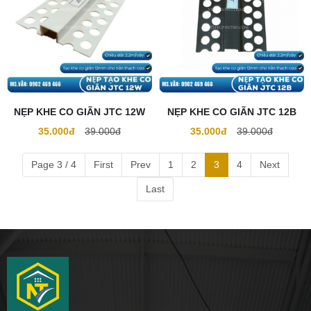
NẸP KHE CO GIÃN JTC 12W
NẸP KHE CO GIÃN JTC 12B
35.000đ
39.000đ
35.000đ
39.000đ
Page 3 / 4
First
Prev
1
2
3
4
Next
Last