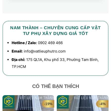
NAM THÀNH – CHUYÊN CUNG CẤP VẬT
TƯ PHỤ XÂY DỰNG GIÁ TỐT
Hotline / Zalo:
0902 469 466
Email:
info@vatlieuphutro.com
Địa chỉ:
175 QL1A, Khu phố 33, Phường Tam Bình,
TP.HCM
CÓ THỂ BẠN THÍCH
-19%
-4%