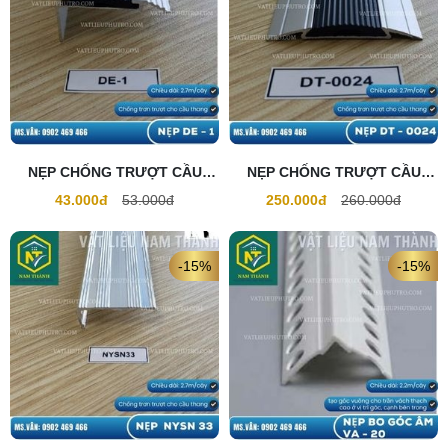
NẸP CHỐNG TRƯỢT CẦU
NẸP CHỐNG TRƯỢT CẦU
THANG DE - 1
THANG DT - 0024
43.000đ
53.000đ
250.000đ
260.000đ
-15%
-15%