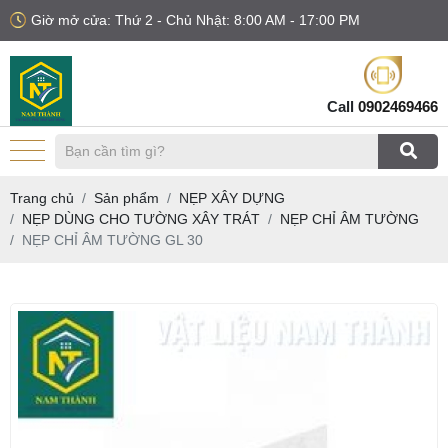
Giờ mở cửa: Thứ 2 - Chủ Nhật: 8:00 AM - 17:00 PM
Call
0902469466
Trang chủ
Sản phẩm
NẸP XÂY DỰNG
NẸP DÙNG CHO TƯỜNG XÂY TRÁT
NẸP CHỈ ÂM TƯỜNG
NẸP CHỈ ÂM TƯỜNG GL 30