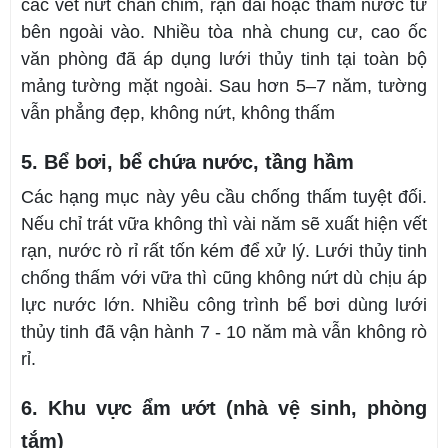
các vết nứt chân chim, rạn dài hoặc thấm nước từ
bên ngoài vào. Nhiều tòa nhà chung cư, cao ốc
văn phòng đã áp dụng lưới thủy tinh tại toàn bộ
mảng tường mặt ngoài. Sau hơn 5–7 năm, tường
vẫn phẳng đẹp, không nứt, không thấm
5. Bể bơi, bể chứa nước, tầng hầm
Các hạng mục này yêu cầu chống thấm tuyệt đối.
Nếu chỉ trát vữa không thì vài năm sẽ xuất hiện vết
rạn, nước rò rỉ rất tốn kém để xử lý. Lưới thủy tinh
chống thấm với vữa thì cũng không nứt dù chịu áp
lực nước lớn. Nhiều công trình bể bơi dùng lưới
thủy tinh đã vận hành 7 - 10 năm mà vẫn không rò
rỉ.
6. Khu vực ẩm ướt (nhà vệ sinh, phòng
tắm)