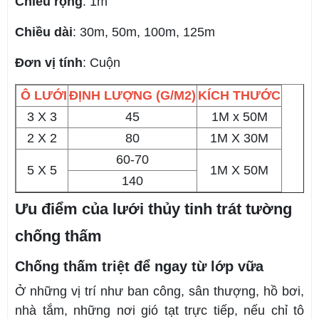
Chiều rộng
: 1m
Chiều dài
: 30m, 50m, 100m, 125m
Đơn vị tính
: Cuộn
Ô LƯỚI
ĐỊNH LƯỢNG (G/M2)
KÍCH THƯỚC
3 X 3
45
1M x 50M
2 X 2
80
1M X 30M
60-70
5 X 5
1M X 50M
140
Ưu điểm của lưới thủy tinh trát tường
chống thấm
Chống thấm triệt để ngay từ lớp vữa
Ở những vị trí như ban công, sân thượng, hồ bơi,
nhà tắm, những nơi gió tạt trực tiếp, nếu chỉ tô