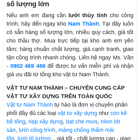
số lượng lớn
Nếu anh em đang cần
lưới thủy tinh
cho công
trình, hãy đến ngay kho
Nam Thành
. Tại đây luôn
có sẵn hàng số lượng lớn, nhiều quy cách, giá tốt
cho thầu thợ. Mua trực tiếp tại kho anh em yên
tâm: hàng chuẩn chất lượng, giá cạnh tranh, giao
tận công trình nhanh chóng. Liên hệ ngay Ms. Vân
-
0902 469 466
để được tư vấn miễn phí và nhận
giá ưu đãi từ tổng kho vật tư Nam Thành.
VẬT TƯ NAM THÀNH – CHUYÊN CUNG CẤP
VẬT TƯ XÂY DỰNG TRÊN TOÀN QUỐC
Vật tư Nam Thành
tự hào là đơn vị chuyên phân
phối đầy đủ các loại
vật tư xây dựng
như
con kê
bê tông
,
nẹp xây dựng
,
bạt che mưa
,
nilon lót
sàn
,
lưới công trình
,
màng chống thấm mái
tôn
,
lưới tô tường
,.. giá tốt - chất lượng cao - giao