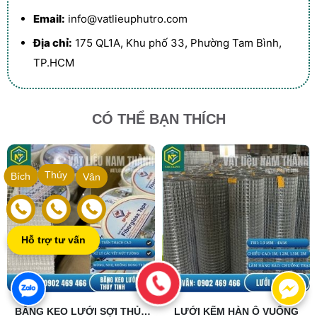
Email:
info@vatlieuphutro.com
Địa chỉ:
175 QL1A, Khu phố 33, Phường Tam Bình,
TP.HCM
CÓ THỂ BẠN THÍCH
Thúy
Bích
Vân
Hỗ trợ tư vấn
BĂNG KEO LƯỚI SỢI THỦY
LƯỚI KẼM HÀN Ô VUÔNG