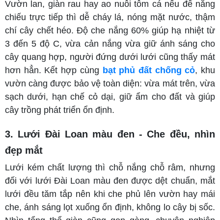
Vườn lan, giàn rau hay ao nuôi tôm cá nếu để nắng
chiếu trực tiếp thì dễ cháy lá, nóng mặt nước, thậm
chí cây chết héo. Độ che nắng 60% giúp hạ nhiệt từ
3 đến 5 độ C, vừa cản nắng vừa giữ ánh sáng cho
cây quang hợp, người đứng dưới lưới cũng thấy mát
hơn hẳn. Kết hợp cùng
bạt phủ đất chống cỏ
, khu
vườn càng được bảo vệ toàn diện: vừa mát trên, vừa
sạch dưới, hạn chế cỏ dại, giữ ẩm cho đất và giúp
cây trồng phát triển ổn định.
3. Lưới Đài Loan màu đen - Che đều, nhìn
đẹp mắt
Lưới kém chất lượng thì chỗ nắng chỗ râm, nhưng
đối với lưới Đài Loan màu đen được dệt chuẩn, mắt
lưới đều tăm tắp nên khi che phủ lên vườn hay mái
che, ánh sáng lọt xuống ổn định, không lo cây bị sốc.