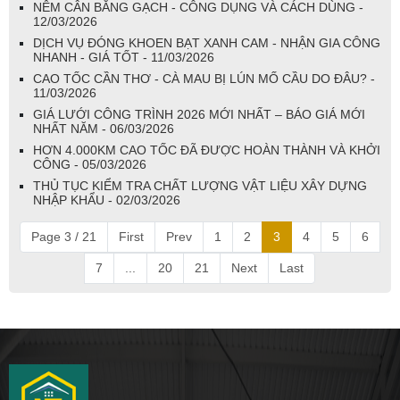
NÊM CÂN BẰNG GẠCH - CÔNG DỤNG VÀ CÁCH DÙNG -
12/03/2026
DỊCH VỤ ĐÓNG KHOEN BẠT XANH CAM - NHẬN GIA CÔNG
NHANH - GIÁ TỐT - 11/03/2026
CAO TỐC CẦN THƠ - CÀ MAU BỊ LÚN MỐ CẦU DO ĐÂU? -
11/03/2026
GIÁ LƯỚI CÔNG TRÌNH 2026 MỚI NHẤT – BÁO GIÁ MỚI
NHẤT NĂM - 06/03/2026
HƠN 4.000KM CAO TỐC ĐÃ ĐƯỢC HOÀN THÀNH VÀ KHỞI
CÔNG - 05/03/2026
THỦ TỤC KIỂM TRA CHẤT LƯỢNG VẬT LIỆU XÂY DỰNG
NHẬP KHẨU - 02/03/2026
Page 3 / 21
First
Prev
1
2
3
4
5
6
7
...
20
21
Next
Last