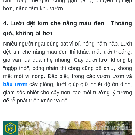
Nhìn tổng thể giàn cũng gọn gàng, chuyên nghiệp
hơn, nâng tầm khu vườn.
4. Lưới dệt kim che nắng màu đen - Thoáng
gió, không bí hơi
Nhiều người ngại dùng bạt vì bí, nóng hầm hập. Lưới
dệt kim che nắng màu đen thì khác, mắt lưới thoáng,
gió vẫn lùa qua nhẹ nhàng. Cây dưới lưới không bị
“ngộp thở”, công nhân thi công cũng dễ chịu, không
mệt mỏi vì nóng. Đặc biệt, trong các vườn ươm và
bầu ươm
cây giống, lưới giúp giữ nhiệt độ ổn định,
giảm sốc nhiệt cho cây non, tạo môi trường lý tưởng
để rễ phát triển khỏe và đều.