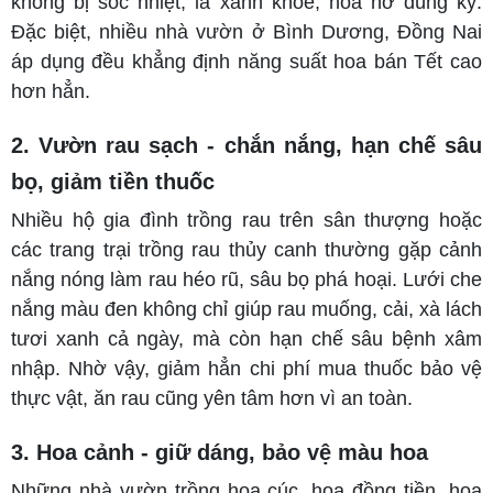
không bị sốc nhiệt, lá xanh khỏe, hoa nở đúng kỳ.
Đặc biệt, nhiều nhà vườn ở Bình Dương, Đồng Nai
áp dụng đều khẳng định năng suất hoa bán Tết cao
hơn hẳn.
2. Vườn rau sạch - chắn nắng, hạn chế sâu
bọ, giảm tiền thuốc
Nhiều hộ gia đình trồng rau trên sân thượng hoặc
các trang trại trồng rau thủy canh thường gặp cảnh
nắng nóng làm rau héo rũ, sâu bọ phá hoại. Lưới che
nắng màu đen không chỉ giúp rau muống, cải, xà lách
tươi xanh cả ngày, mà còn hạn chế sâu bệnh xâm
nhập. Nhờ vậy, giảm hẳn chi phí mua thuốc bảo vệ
thực vật, ăn rau cũng yên tâm hơn vì an toàn.
3. Hoa cảnh - giữ dáng, bảo vệ màu hoa
Những nhà vườn trồng hoa cúc, hoa đồng tiền, hoa