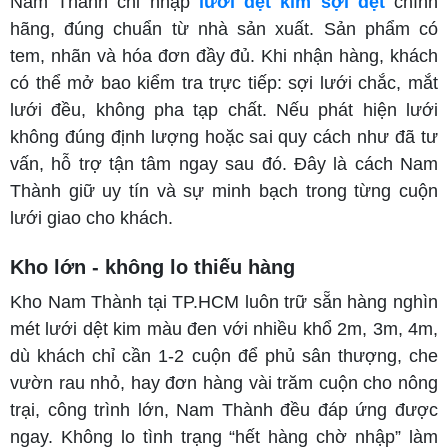
Nam Thành chỉ nhập
lưới dệt kim sợi dẹt
chính
hãng, đúng chuẩn từ nhà sản xuất. Sản phẩm có
tem, nhãn và hóa đơn đầy đủ. Khi nhận hàng, khách
có thể mở bao kiểm tra trực tiếp: sợi lưới chắc, mắt
lưới đều, không pha tạp chất. Nếu phát hiện lưới
không đúng định lượng hoặc sai quy cách như đã tư
vấn, hỗ trợ tận tâm ngay sau đó. Đây là cách Nam
Thành giữ uy tín và sự minh bạch trong từng cuộn
lưới giao cho khách.
Kho lớn - không lo thiếu hàng
Kho Nam Thành tại TP.HCM luôn trữ sẵn hàng nghìn
mét lưới dệt kim màu đen với nhiều khổ 2m, 3m, 4m,
dù khách chỉ cần 1-2 cuộn để phủ sân thượng, che
vườn rau nhỏ, hay đơn hàng vài trăm cuộn cho nông
trại, công trình lớn, Nam Thành đều đáp ứng được
ngay. Không lo tình trạng “hết hàng chờ nhập” làm