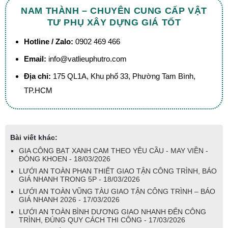
NAM THÀNH – CHUYÊN CUNG CẤP VẬT
TƯ PHỤ XÂY DỰNG GIÁ TỐT
Hotline / Zalo:
0902 469 466
Email:
info@vatlieuphutro.com
Địa chỉ:
175 QL1A, Khu phố 33, Phường Tam Bình,
TP.HCM
Bài viết khác:
GIA CÔNG BẠT XANH CAM THEO YÊU CẦU - MAY VIỀN -
ĐÓNG KHOEN - 18/03/2026
LƯỚI AN TOÀN PHAN THIẾT GIAO TẬN CÔNG TRÌNH, BÁO
GIÁ NHANH TRONG 5P - 18/03/2026
LƯỚI AN TOÀN VŨNG TÀU GIAO TẬN CÔNG TRÌNH – BÁO
GIÁ NHANH 2026 - 17/03/2026
LƯỚI AN TOÀN BÌNH DƯƠNG GIAO NHANH ĐẾN CÔNG
TRÌNH, ĐÚNG QUY CÁCH THI CÔNG - 17/03/2026