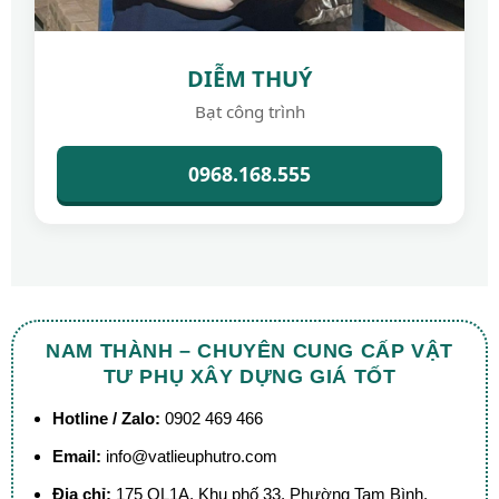
DIỄM THUÝ
Bạt công trình
0968.168.555
NAM THÀNH – CHUYÊN CUNG CẤP VẬT
TƯ PHỤ XÂY DỰNG GIÁ TỐT
Hotline / Zalo:
0902 469 466
Email:
info@vatlieuphutro.com
Địa chỉ:
175 QL1A, Khu phố 33, Phường Tam Bình,