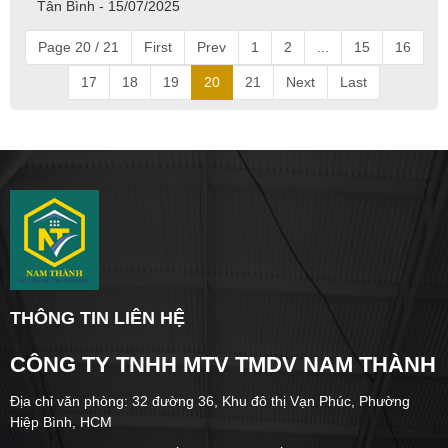
Tân Bình - 15/07/2025
Page 20 / 21
First
Prev
1
2
...
15
16
17
18
19
20
21
Next
Last
THÔNG TIN LIÊN HỆ
CÔNG TY TNHH MTV TMDV NAM THÀNH
Địa chỉ văn phòng: 32 đường 36, Khu đô thị Vạn Phúc, Phường
Hiệp Bình, HCM