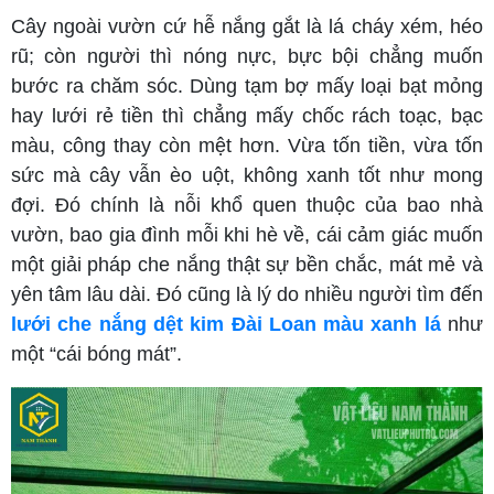
Cây ngoài vườn cứ hễ nắng gắt là lá cháy xém, héo
rũ; còn người thì nóng nực, bực bội chẳng muốn
bước ra chăm sóc. Dùng tạm bợ mấy loại bạt mỏng
hay lưới rẻ tiền thì chẳng mấy chốc rách toạc, bạc
màu, công thay còn mệt hơn. Vừa tốn tiền, vừa tốn
sức mà cây vẫn èo uột, không xanh tốt như mong
đợi. Đó chính là nỗi khổ quen thuộc của bao nhà
vườn, bao gia đình mỗi khi hè về, cái cảm giác muốn
một giải pháp che nắng thật sự bền chắc, mát mẻ và
yên tâm lâu dài. Đó cũng là lý do nhiều người tìm đến
lưới che nắng dệt kim Đài Loan màu xanh lá
như
một “cái bóng mát”.