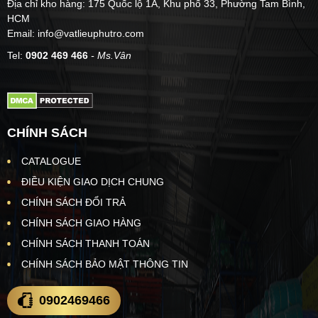
Địa chỉ kho hàng: 175 Quốc lộ 1A, Khu phố 33, Phường Tam Bình,
HCM
Email: info@vatlieuphutro.com
Tel:
0902 469 466
- Ms.Vân
CHÍNH SÁCH
CATALOGUE
ĐIỀU KIỆN GIAO DỊCH CHUNG
CHÍNH SÁCH ĐỔI TRẢ
CHÍNH SÁCH GIAO HÀNG
CHÍNH SÁCH THANH TOÁN
CHÍNH SÁCH BẢO MẬT THÔNG TIN
0902469466