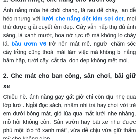
Ánh nắng mùa hè chói chang, lá rau dễ cháy, lan dễ
héo nhưng với
lưới che nắng dệt kim sợi dẹt
, mọi
thứ được giải quyết êm đẹp. Cây vẫn hấp thụ đủ ánh
sáng, lá xanh mướt, hoa nở rực rỡ mà không lo cháy
lá,
bầu ươm V6
trở nên mát mẻ, người chăm sóc
cây trồng cũng thoải mái làm việc mà không bị nắng
hầm hập, tưới cây, cắt tỉa, dọn dẹp không mệt mỏi.
2. Che mát cho ban công, sân chơi, bãi giữ
xe
Chiều hè, ánh nắng gay gắt giờ chỉ còn dịu nhẹ qua
lớp lưới. Ngồi đọc sách, nhâm nhi trà hay chơi với trẻ
em dưới bóng mát, gió lùa qua mắt lưới nhẹ nhàng,
mồ hôi không còn. Sân vườn hay bãi xe như được
phủ một lớp “ô xanh mát”, vừa dễ chịu vừa giữ thẩm
mỹ cho không gian.