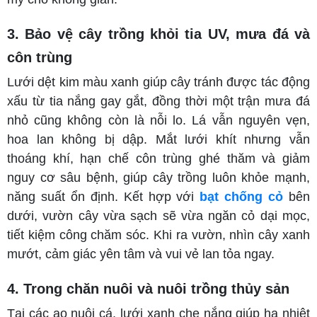
3. Bảo vệ cây trồng khỏi tia UV, mưa đá và
côn trùng
Lưới dệt kim màu xanh giúp cây tránh được tác động
xấu từ tia nắng gay gắt, đồng thời một trận mưa đá
nhỏ cũng không còn là nỗi lo. Lá vẫn nguyên vẹn,
hoa lan không bị dập. Mắt lưới khít nhưng vẫn
thoáng khí, hạn chế côn trùng ghé thăm và giảm
nguy cơ sâu bệnh, giúp cây trồng luôn khỏe mạnh,
năng suất ổn định. Kết hợp với
bạt chống cỏ
bên
dưới, vườn cây vừa sạch sẽ vừa ngăn cỏ dại mọc,
tiết kiệm công chăm sóc. Khi ra vườn, nhìn cây xanh
mướt, cảm giác yên tâm và vui vẻ lan tỏa ngay.
4. Trong chăn nuôi và nuôi trồng thủy sản
Tại các ao nuôi cá, lưới xanh che nắng giúp hạ nhiệt