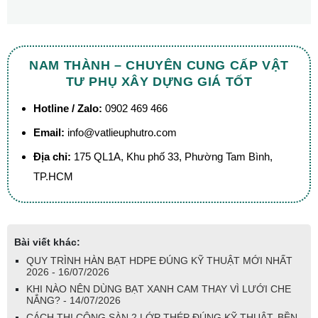
NAM THÀNH – CHUYÊN CUNG CẤP VẬT
TƯ PHỤ XÂY DỰNG GIÁ TỐT
Hotline / Zalo:
0902 469 466
Email:
info@vatlieuphutro.com
Địa chỉ:
175 QL1A, Khu phố 33, Phường Tam Bình,
TP.HCM
Bài viết khác:
QUY TRÌNH HÀN BẠT HDPE ĐÚNG KỸ THUẬT MỚI NHẤT
2026 - 16/07/2026
KHI NÀO NÊN DÙNG BẠT XANH CAM THAY VÌ LƯỚI CHE
NẮNG? - 14/07/2026
CÁCH THI CÔNG SÀN 2 LỚP THÉP ĐÚNG KỸ THUẬT, BỀN