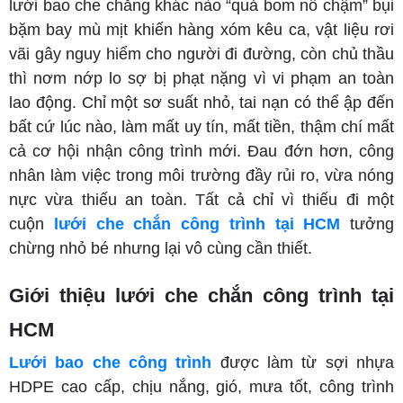
lưới bao che chẳng khác nào “quả bom nổ chậm” bụi
bặm bay mù mịt khiến hàng xóm kêu ca, vật liệu rơi
vãi gây nguy hiểm cho người đi đường, còn chủ thầu
thì nơm nớp lo sợ bị phạt nặng vì vi phạm an toàn
lao động. Chỉ một sơ suất nhỏ, tai nạn có thể ập đến
bất cứ lúc nào, làm mất uy tín, mất tiền, thậm chí mất
cả cơ hội nhận công trình mới. Đau đớn hơn, công
nhân làm việc trong môi trường đầy rủi ro, vừa nóng
nực vừa thiếu an toàn. Tất cả chỉ vì thiếu đi một
cuộn
lưới che chắn công trình tại HCM
tưởng
chừng nhỏ bé nhưng lại vô cùng cần thiết.
Giới thiệu lưới che chắn công trình tại
HCM
Lưới bao che công trình
được làm từ sợi nhựa
HDPE cao cấp, chịu nắng, gió, mưa tốt, công trình