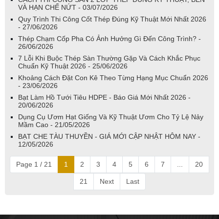
VÀ HẠN CHẾ NỨT - 03/07/2026
Quy Trình Thi Công Cốt Thép Đúng Kỹ Thuật Mới Nhất 2026
- 27/06/2026
Thép Chạm Cốp Pha Có Ảnh Hưởng Gì Đến Công Trình? -
26/06/2026
7 Lỗi Khi Buộc Thép Sàn Thường Gặp Và Cách Khắc Phục
Chuẩn Kỹ Thuật 2026 - 25/06/2026
Khoảng Cách Đặt Con Kê Theo Từng Hạng Mục Chuẩn 2026
- 23/06/2026
Bạt Làm Hồ Tưới Tiêu HDPE - Báo Giá Mới Nhất 2026 -
20/06/2026
Dụng Cụ Ươm Hạt Giống Và Kỹ Thuật Ươm Cho Tỷ Lệ Nảy
Mầm Cao - 21/05/2026
BẠT CHE TÀU THUYỀN - GIÁ MỚI CẬP NHẬT HÔM NAY -
12/05/2026
Page 1 / 21
1
2
3
4
5
6
7
...
20
21
Next
Last