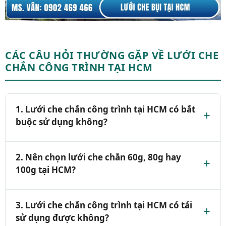
CÁC CÂU HỎI THƯỜNG GẶP VỀ LƯỚI CHE
CHẮN CÔNG TRÌNH TẠI HCM
1. Lưới che chắn công trình tại HCM có bắt
buộc sử dụng không?
Tại TP.HCM, các công trình xây dựng trong khu
2. Nên chọn lưới che chắn 60g, 80g hay
dân cư, mặt tiền đường lớn hoặc công trình cao
100g tại HCM?
tầng bắt buộc phải lắp lưới che chắn để hạn chế
bụi, vật liệu rơi và đảm bảo an toàn lao động
Công trình nhỏ, thi công ngắn hạn nên dùng
3. Lưới che chắn công trình tại HCM có tái
theo quy định. Việc không sử dụng lưới bao che
loại 60g – 80g/m². Đối với công trình cao tầng
sử dụng được không?
có thể bị xử phạt hành chính.