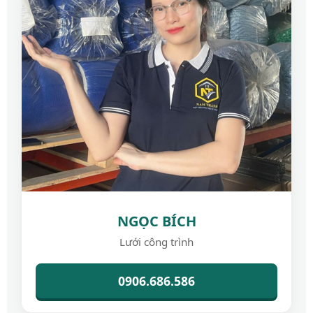
NGỌC BÍCH
Lưới công trình
0906.686.586