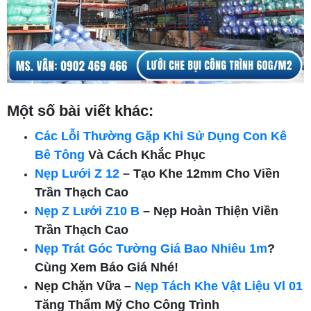
Một số bài viết khác:
Các Lỗi Thường Gặp Khi Sử Dụng Con Kê
Bê Tông
Và Cách Khắc Phục
Nẹp Lưới Z 12
– Tạo Khe 12mm Cho Viền
Trần Thạch Cao
Nẹp Z Lưới Z10 B
– Nẹp Hoàn Thiện Viền
Trần Thạch Cao
Nẹp Trát Góc Tường Giá Bao Nhiêu 1m
?
Cùng Xem Báo Giá Nhé!
Nẹp Chặn Vữa –
Nẹp Tách Khe Vật Liệu Vl 01
Tăng Thẩm Mỹ Cho Công Trình