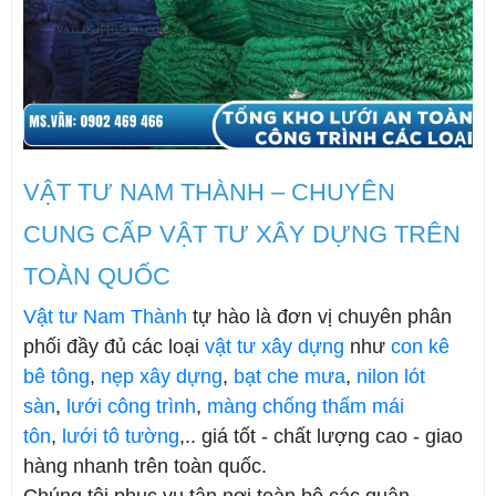
VẬT TƯ NAM THÀNH – CHUYÊN
CUNG CẤP VẬT TƯ XÂY DỰNG TRÊN
TOÀN QUỐC
Vật tư Nam Thành
tự hào là đơn vị chuyên phân
phối đầy đủ các loại
vật tư xây dựng
như
con kê
bê tông
,
nẹp xây dựng
,
bạt che mưa
,
nilon lót
sàn
,
lưới công trình
,
màng chống thấm mái
tôn
,
lưới tô tường
,.. giá tốt - chất lượng cao - giao
hàng nhanh trên toàn quốc.
Chúng tôi phục vụ tận nơi toàn bộ các quận,