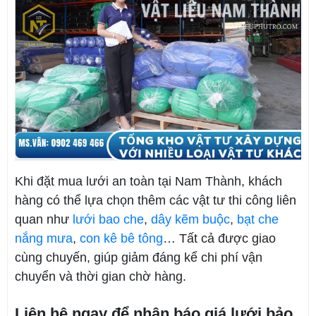
Khi đặt mua lưới an toàn tại Nam Thành, khách
hàng có thể lựa chọn thêm các vật tư thi công liên
quan như
lưới bao che
,
dây kẽm buộc
,
bạt che
nắng mưa
,
con kê bê tông
… Tất cả được giao
cùng chuyến, giúp giảm đáng kể chi phí vận
chuyển và thời gian chờ hàng.
Liên hệ ngay để nhận báo giá lưới bảo