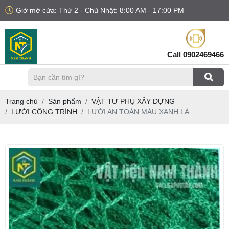
Giờ mở cửa: Thứ 2 - Chủ Nhật: 8:00 AM - 17:00 PM
Call
0902469466
Trang chủ
Sản phẩm
VẬT TƯ PHỤ XÂY DỰNG
LƯỚI CÔNG TRÌNH
LƯỚI AN TOÀN MÀU XANH LÁ