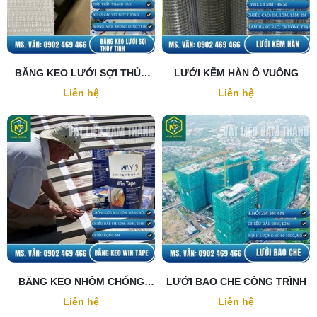
BĂNG KEO LƯỚI SỢI THỦY
LƯỚI KẼM HÀN Ô VUÔNG
TINH
Liên hệ
Liên hệ
BĂNG KEO NHÔM CHỐNG
LƯỚI BAO CHE CÔNG TRÌNH
THẤM WIN TAPE
Liên hệ
Liên hệ