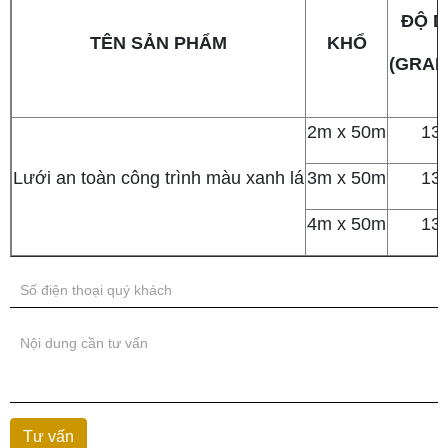
ĐỘ D
TÊN SẢN PHẨM
KHỔ
(GRAM
2m x 50m
13
Lưới an toàn công trình màu xanh lá
3m x 50m
13
4m x 50m
13