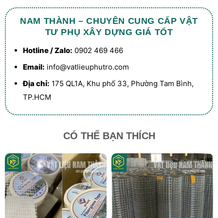
NAM THÀNH – CHUYÊN CUNG CẤP VẬT
TƯ PHỤ XÂY DỰNG GIÁ TỐT
Hotline / Zalo:
0902 469 466
Email:
info@vatlieuphutro.com
Địa chỉ:
175 QL1A, Khu phố 33, Phường Tam Bình,
TP.HCM
CÓ THỂ BẠN THÍCH