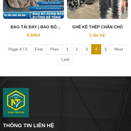
BAO TẢI ĐAY | BAO BỐ
GHẾ KÊ THÉP CHÂN CHÓ
DƯỠNG ẨM BÊ TÔNG
6.500đ
Liên hệ
Page 4 / 5
First
Prev
1
2
3
4
5
Next
Last
THÔNG TIN LIÊN HỆ