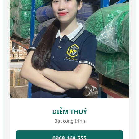
DIỄM THUÝ
Bạt công trình
0968.168.555