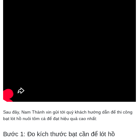
Sau đây, Nam Thành xin gửi tới quý khách hướng dẫn để thi công
bạt lót hồ nuôi tôm cá để đạt hiệu quả cao nhất:
Bước 1: Đo kích thước bạt cần để lót hồ