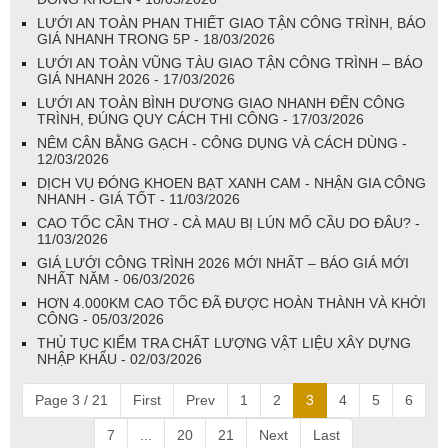
LƯỚI AN TOÀN PHAN THIẾT GIAO TẬN CÔNG TRÌNH, BÁO
GIÁ NHANH TRONG 5P - 18/03/2026
LƯỚI AN TOÀN VŨNG TÀU GIAO TẬN CÔNG TRÌNH – BÁO
GIÁ NHANH 2026 - 17/03/2026
LƯỚI AN TOÀN BÌNH DƯƠNG GIAO NHANH ĐẾN CÔNG
TRÌNH, ĐÚNG QUY CÁCH THI CÔNG - 17/03/2026
NÊM CÂN BẰNG GẠCH - CÔNG DỤNG VÀ CÁCH DÙNG -
12/03/2026
DỊCH VỤ ĐÓNG KHOEN BẠT XANH CAM - NHẬN GIA CÔNG
NHANH - GIÁ TỐT - 11/03/2026
CAO TỐC CẦN THƠ - CÀ MAU BỊ LÚN MỐ CẦU DO ĐÂU? -
11/03/2026
GIÁ LƯỚI CÔNG TRÌNH 2026 MỚI NHẤT – BÁO GIÁ MỚI
NHẤT NĂM - 06/03/2026
HƠN 4.000KM CAO TỐC ĐÃ ĐƯỢC HOÀN THÀNH VÀ KHỞI
CÔNG - 05/03/2026
THỦ TỤC KIỂM TRA CHẤT LƯỢNG VẬT LIỆU XÂY DỰNG
NHẬP KHẨU - 02/03/2026
Page 3 / 21
First
Prev
1
2
3
4
5
6
7
...
20
21
Next
Last