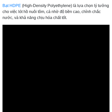
Bạt HDPE
(High-Density Pol
yethylene) là lựa chọn lý tưởng
cho việc lót hồ nuôi tôm, cá nhờ độ bền cao, chỉnh chắc
nước, và khả năng chịu hóa chất tốt.