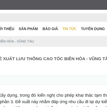
ỚI THIỆU
SẢN PHẨM
BÁO GIÁ
TIN TỨC
TUYỂN DỤNG
IÊN HÒA - VŨNG TÀU
Ề XUẤT LƯU THÔNG CAO TỐC BIÊN HÒA - VŨNG T
ây dựng, trong đó kiến nghị cho phép khai thác tạm t
phần 3. Đề xuất này nhằm đáp ứng nhu cầu đi lại dự ki