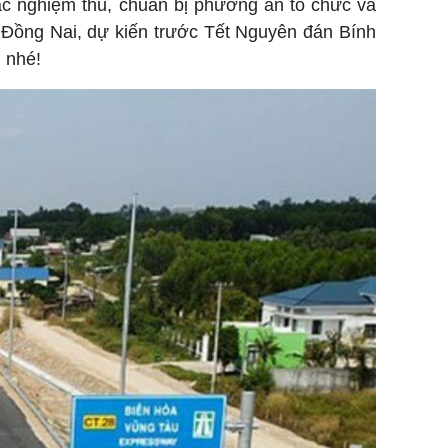
ác nghiệm thu, chuẩn bị phương án tổ chức và
 Đồng Nai, dự kiến trước Tết Nguyên đán Bính
h
nhé!