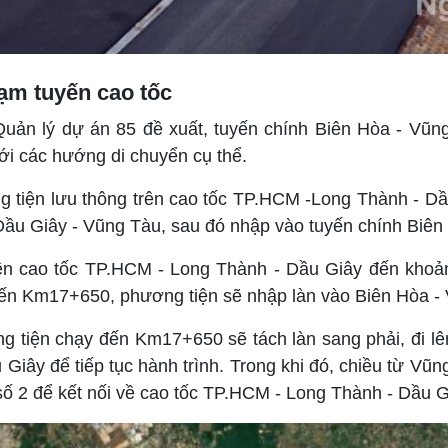
tạm tuyến cao tốc
uản lý dự án 85 đề xuất, tuyến chính Biên Hòa - Vũn
ới các hướng di chuyển cụ thể.
ng tiện lưu thông trên cao tốc TP.HCM -Long Thành - D
u Giây - Vũng Tàu, sau đó nhập vào tuyến chính Biên H
rên cao tốc TP.HCM - Long Thành - Dầu Giây đến khoả
 đến Km17+650, phương tiện sẽ nhập làn vào Biên Hòa -
g tiện chạy đến Km17+650 sẽ tách làn sang phải, đi lê
iây để tiếp tục hành trình. Trong khi đó, chiều từ Vũn
số 2 để kết nối về cao tốc TP.HCM - Long Thành - Dầu G