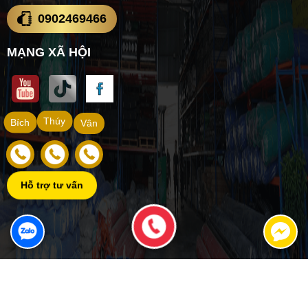
0902469466
MẠNG XÃ HỘI
Thúy
Bích
Vân
Hỗ trợ tư vấn