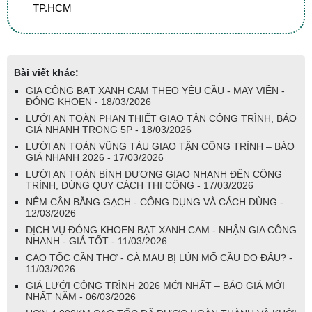
TP.HCM
Bài viết khác:
GIA CÔNG BẠT XANH CAM THEO YÊU CẦU - MAY VIỀN -
ĐÓNG KHOEN - 18/03/2026
LƯỚI AN TOÀN PHAN THIẾT GIAO TẬN CÔNG TRÌNH, BÁO
GIÁ NHANH TRONG 5P - 18/03/2026
LƯỚI AN TOÀN VŨNG TÀU GIAO TẬN CÔNG TRÌNH – BÁO
GIÁ NHANH 2026 - 17/03/2026
LƯỚI AN TOÀN BÌNH DƯƠNG GIAO NHANH ĐẾN CÔNG
TRÌNH, ĐÚNG QUY CÁCH THI CÔNG - 17/03/2026
NÊM CÂN BẰNG GẠCH - CÔNG DỤNG VÀ CÁCH DÙNG -
12/03/2026
DỊCH VỤ ĐÓNG KHOEN BẠT XANH CAM - NHẬN GIA CÔNG
NHANH - GIÁ TỐT - 11/03/2026
CAO TỐC CẦN THƠ - CÀ MAU BỊ LÚN MỐ CẦU DO ĐÂU? -
11/03/2026
GIÁ LƯỚI CÔNG TRÌNH 2026 MỚI NHẤT – BÁO GIÁ MỚI
NHẤT NĂM - 06/03/2026