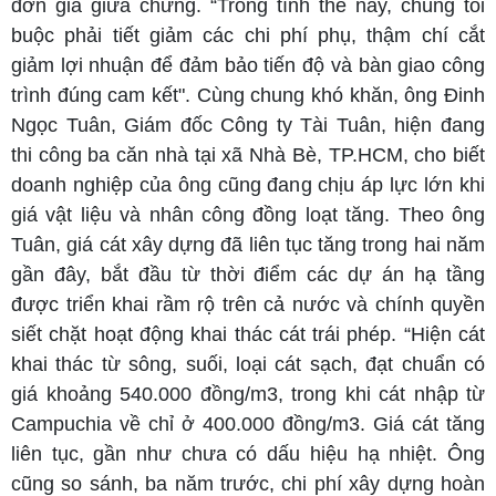
đơn giá giữa chừng. “Trong tình thế này, chúng tôi
buộc phải tiết giảm các chi phí phụ, thậm chí cắt
giảm lợi nhuận để đảm bảo tiến độ và bàn giao công
trình đúng cam kết". Cùng chung khó khăn, ông Đinh
Ngọc Tuân, Giám đốc Công ty Tài Tuân, hiện đang
thi công ba căn nhà tại xã Nhà Bè, TP.HCM, cho biết
doanh nghiệp của ông cũng đang chịu áp lực lớn khi
giá vật liệu và nhân công đồng loạt tăng. Theo ông
Tuân, giá cát xây dựng đã liên tục tăng trong hai năm
gần đây, bắt đầu từ thời điểm các dự án hạ tầng
được triển khai rầm rộ trên cả nước và chính quyền
siết chặt hoạt động khai thác cát trái phép. “Hiện cát
khai thác từ sông, suối, loại cát sạch, đạt chuẩn có
giá khoảng 540.000 đồng/m3, trong khi cát nhập từ
Campuchia về chỉ ở 400.000 đồng/m3. Giá cát tăng
liên tục, gần như chưa có dấu hiệu hạ nhiệt. Ông
cũng so sánh, ba năm trước, chi phí xây dựng hoàn