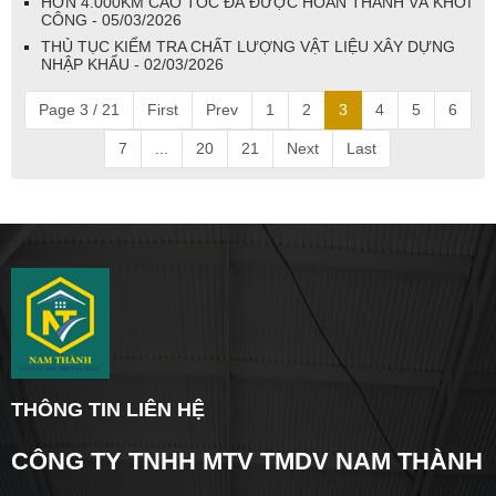
HƠN 4.000KM CAO TỐC ĐÃ ĐƯỢC HOÀN THÀNH VÀ KHỞI
CÔNG - 05/03/2026
THỦ TỤC KIỂM TRA CHẤT LƯỢNG VẬT LIỆU XÂY DỰNG
NHẬP KHẨU - 02/03/2026
Page 3 / 21
First
Prev
1
2
3
4
5
6
7
...
20
21
Next
Last
THÔNG TIN LIÊN HỆ
CÔNG TY TNHH MTV TMDV NAM THÀNH