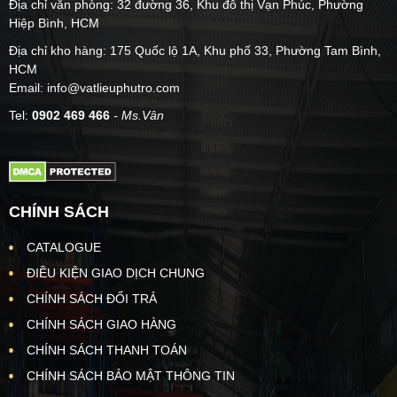
Địa chỉ văn phòng: 32 đường 36, Khu đô thị Vạn Phúc, Phường
Hiệp Bình, HCM
Địa chỉ kho hàng: 175 Quốc lộ 1A, Khu phố 33, Phường Tam Bình,
HCM
Email: info@vatlieuphutro.com
Tel:
0902 469 466
- Ms.Vân
CHÍNH SÁCH
CATALOGUE
ĐIỀU KIỆN GIAO DỊCH CHUNG
CHÍNH SÁCH ĐỔI TRẢ
CHÍNH SÁCH GIAO HÀNG
CHÍNH SÁCH THANH TOÁN
CHÍNH SÁCH BẢO MẬT THÔNG TIN