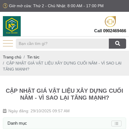
Giờ mở cửa: Thứ 2 - Chủ Nhật: 8:00 AM - 17:00 PM
Call
0902469466
Trang chủ
Tin tức
CẬP NHẬT GIÁ VẬT LIỆU XÂY DỰNG CUỐI NĂM - VÌ SAO LẠI
TĂNG MẠNH?
CẬP NHẬT GIÁ VẬT LIỆU XÂY DỰNG CUỐI
NĂM - VÌ SAO LẠI TĂNG MẠNH?
Ngày đăng: 29/10/2025 09:57 AM
Danh mục