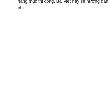
hạng mục thi công. Bài viết này sẽ hướng dẫn c
phí.