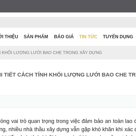
ỚI THIỆU
SẢN PHẨM
BÁO GIÁ
TIN TỨC
TUYỂN DỤNG
H KHỐI LƯỢNG LƯỚI BAO CHE TRONG XÂY DỰNG
I TIẾT CÁCH TÍNH KHỐI LƯỢNG LƯỚI BAO CHE T
ng vai trò quan trọng trong việc đảm bảo an toàn lao đ
dùng, nhiều nhà thầu xây dựng vẫn gặp khó khăn khi xác