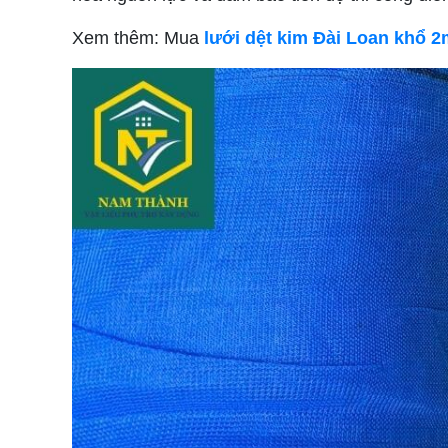
Xem thêm: Mua
lưới dệt kim Đài Loan khổ 2