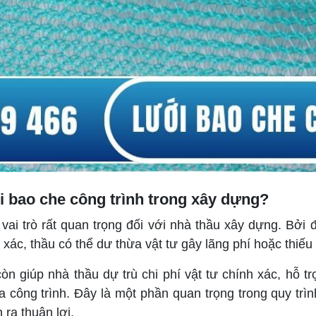
ới bao che công trình trong xây dựng?
vai trò rất quan trọng đối với nhà thầu xây dựng. Bởi
xác, thầu có thể dư thừa vật tư gây lãng phí hoặc thiếu h
òn giúp nhà thầu dự trù chi phí vật tư chính xác, hỗ t
a công trình. Đây là một phần quan trọng trong quy trìn
 ra thuận lợi.