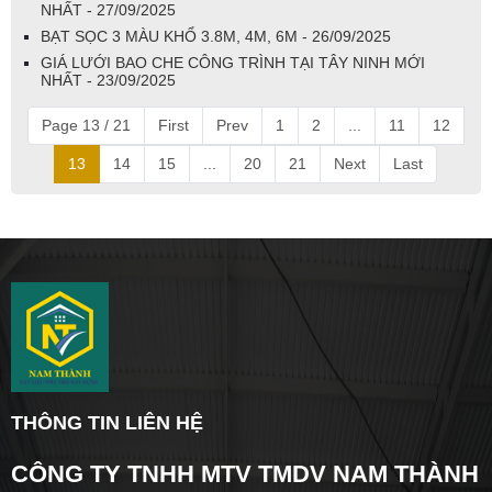
NHẤT - 27/09/2025
BẠT SỌC 3 MÀU KHỔ 3.8M, 4M, 6M - 26/09/2025
GIÁ LƯỚI BAO CHE CÔNG TRÌNH TẠI TÂY NINH MỚI
NHẤT - 23/09/2025
Page 13 / 21
First
Prev
1
2
...
11
12
13
14
15
...
20
21
Next
Last
THÔNG TIN LIÊN HỆ
CÔNG TY TNHH MTV TMDV NAM THÀNH