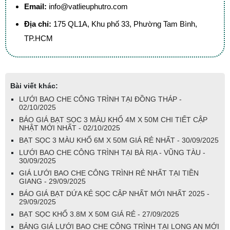
Email:
info@vatlieuphutro.com
Địa chỉ:
175 QL1A, Khu phố 33, Phường Tam Bình,
TP.HCM
Bài viết khác:
LƯỚI BAO CHE CÔNG TRÌNH TẠI ĐỒNG THÁP -
02/10/2025
BÁO GIÁ BẠT SỌC 3 MÀU KHỔ 4M X 50M CHI TIẾT CẬP
NHẬT MỚI NHẤT - 02/10/2025
BẠT SỌC 3 MÀU KHỔ 6M X 50M GIÁ RẺ NHẤT - 30/09/2025
LƯỚI BAO CHE CÔNG TRÌNH TẠI BÀ RỊA - VŨNG TÀU -
30/09/2025
GIÁ LƯỚI BAO CHE CÔNG TRÌNH RẺ NHẤT TẠI TIỀN
GIANG - 29/09/2025
BÁO GIÁ BẠT DỨA KẺ SỌC CẬP NHẤT MỚI NHẤT 2025 -
29/09/2025
BẠT SỌC KHỔ 3.8M X 50M GIÁ RẺ - 27/09/2025
BẢNG GIÁ LƯỚI BAO CHE CÔNG TRÌNH TẠI LONG AN MỚI