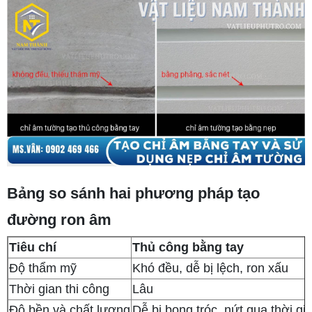
Bảng so sánh hai phương pháp tạo
đường ron âm
Tiêu chí
Thủ công bằng tay
Độ thẩm mỹ
Khó đều, dễ bị lệch, ron xấu
Thời gian thi công
Lâu
Độ bền và chất lượng
Dễ bị bong tróc, nứt qua thời g