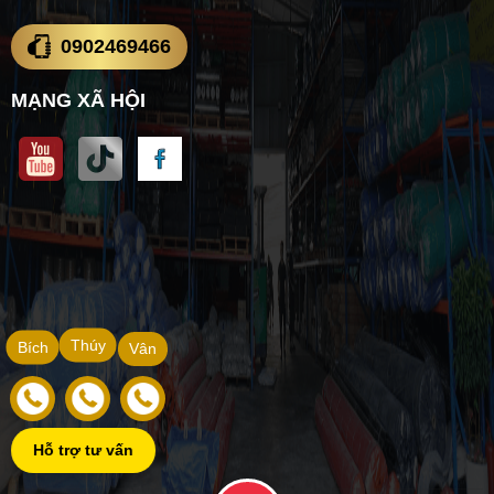
0902469466
MẠNG XÃ HỘI
Thúy
Bích
Vân
Hỗ trợ tư vấn