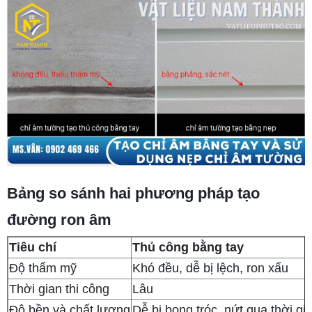
Bảng so sánh hai phương pháp tạo
đường ron âm
Tiêu chí
Thủ công bằng tay
Độ thẩm mỹ
Khó đều, dễ bị lệch, ron xấu
Thời gian thi công
Lâu
Độ bền và chất lượng
Dễ bị bong tróc, nứt qua thời g