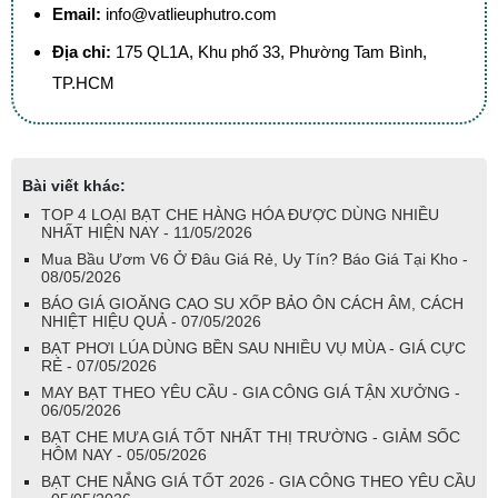
Email:
info@vatlieuphutro.com
Địa chỉ:
175 QL1A, Khu phố 33, Phường Tam Bình,
TP.HCM
Bài viết khác:
TOP 4 LOẠI BẠT CHE HÀNG HÓA ĐƯỢC DÙNG NHIỀU
NHẤT HIỆN NAY - 11/05/2026
Mua Bầu Ươm V6 Ở Đâu Giá Rẻ, Uy Tín? Báo Giá Tại Kho -
08/05/2026
BÁO GIÁ GIOĂNG CAO SU XỐP BẢO ÔN CÁCH ÂM, CÁCH
NHIỆT HIỆU QUẢ - 07/05/2026
BẠT PHƠI LÚA DÙNG BỀN SAU NHIỀU VỤ MÙA - GIÁ CỰC
RẺ - 07/05/2026
MAY BẠT THEO YÊU CẦU - GIA CÔNG GIÁ TẬN XƯỞNG -
06/05/2026
BẠT CHE MƯA GIÁ TỐT NHẤT THỊ TRƯỜNG - GIẢM SỐC
HÔM NAY - 05/05/2026
BẠT CHE NẮNG GIÁ TỐT 2026 - GIA CÔNG THEO YÊU CẦU