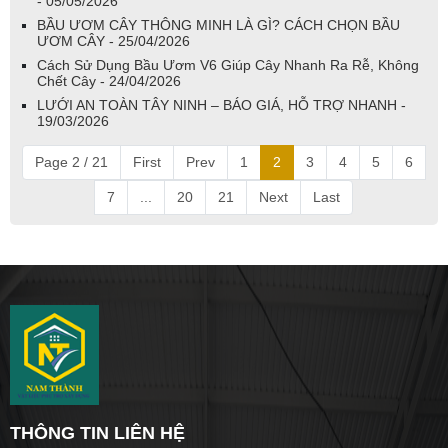
- 05/05/2026
BẦU ƯƠM CÂY THÔNG MINH LÀ GÌ? CÁCH CHỌN BẦU
ƯƠM CÂY - 25/04/2026
Cách Sử Dụng Bầu Ươm V6 Giúp Cây Nhanh Ra Rễ, Không
Chết Cây - 24/04/2026
LƯỚI AN TOÀN TÂY NINH – BÁO GIÁ, HỖ TRỢ NHANH -
19/03/2026
Page 2 / 21
First
Prev
1
2
3
4
5
6
7
...
20
21
Next
Last
THÔNG TIN LIÊN HỆ