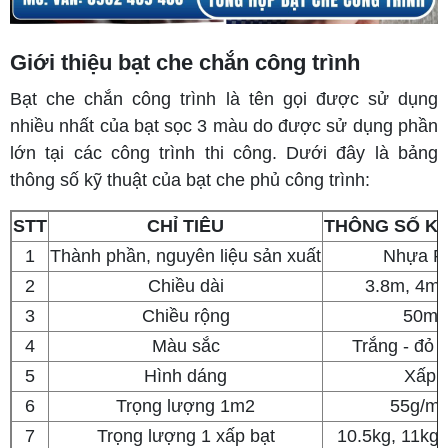
Giới thiệu bạt che chắn công trình
Bạt che chắn công trình là tên gọi được sử dụng
nhiều nhất của bạt sọc 3 màu do được sử dụng phần
lớn tại các công trình thi công. Dưới đây là bảng
thông số kỹ thuật của bạt che phủ công trình:
STT
CHỈ TIÊU
THÔNG SỐ K
1
Thành phần, nguyên liệu sản xuất
Nhựa P
2
Chiều dài
3.8m, 4m,
3
Chiều rộng
50m
4
Màu sắc
Trắng - đỏ 
5
Hình dáng
Xấp
6
Trọng lượng 1m2
55g/m
7
Trọng lượng 1 xấp bạt
10.5kg, 11kg,