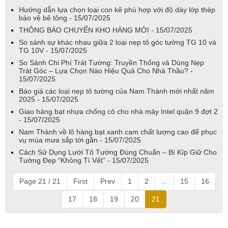
Hướng dẫn lựa chọn loại con kê phù hợp với độ dày lớp thép
bảo vệ bê tông - 15/07/2025
THÔNG BÁO CHUYỂN KHO HÀNG MỚI - 15/07/2025
So sánh sự khác nhau giữa 2 loại nẹp tô góc tường TG 10 và
TG 10V - 15/07/2025
So Sánh Chi Phí Trát Tường: Truyền Thống và Dùng Nẹp
Trát Góc – Lựa Chọn Nào Hiệu Quả Cho Nhà Thầu? -
15/07/2025
Báo giá các loại nẹp tô tường của Nam Thành mới nhất năm
2025 - 15/07/2025
Giao hàng bạt nhựa chống cỏ cho nhà máy Intel quận 9 đợt 2
- 15/07/2025
Nam Thành về lô hàng bạt xanh cam chất lượng cao để phục
vụ mùa mưa sắp tới gần - 15/07/2025
Cách Sử Dụng Lưới Tô Tường Đúng Chuẩn – Bí Kíp Giữ Cho
Tường Đẹp “Không Tì Vết” - 15/07/2025
Page 21 / 21
First
Prev
1
2
...
15
16
17
18
19
20
21