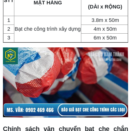
STT
MẶT HÀNG
(DÀI x RỘNG)
1
3.8m x 50m
2
Bạt che công trình xây dựng
4m x 50m
3
6m x 50m
Chính sách vận chuyển bạt che chắn