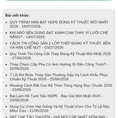
Bài viết khác:
QUY TRÌNH HÀN BẠT HDPE ĐÚNG KỸ THUẬT MỚI NHẤT
2026 - 16/07/2026
KHI NÀO NÊN DÙNG BẠT XANH CAM THAY VÌ LƯỚI CHE
NẮNG? - 14/07/2026
CÁCH THI CÔNG SÀN 2 LỚP THÉP ĐÚNG KỸ THUẬT, BỀN
VÀ HẠN CHẾ NỨT - 03/07/2026
Quy Trình Thi Công Cốt Thép Đúng Kỹ Thuật Mới Nhất 2026
- 27/06/2026
Thép Chạm Cốp Pha Có Ảnh Hưởng Gì Đến Công Trình? -
26/06/2026
7 Lỗi Khi Buộc Thép Sàn Thường Gặp Và Cách Khắc Phục
Chuẩn Kỹ Thuật 2026 - 25/06/2026
Khoảng Cách Đặt Con Kê Theo Từng Hạng Mục Chuẩn 2026
- 23/06/2026
Bạt Làm Hồ Tưới Tiêu HDPE - Báo Giá Mới Nhất 2026 -
20/06/2026
Dụng Cụ Ươm Hạt Giống Và Kỹ Thuật Ươm Cho Tỷ Lệ Nảy
Mầm Cao - 21/05/2026
BẠT CHE TÀU THUYỀN - GIÁ MỚI CẬP NHẬT HÔM NAY -