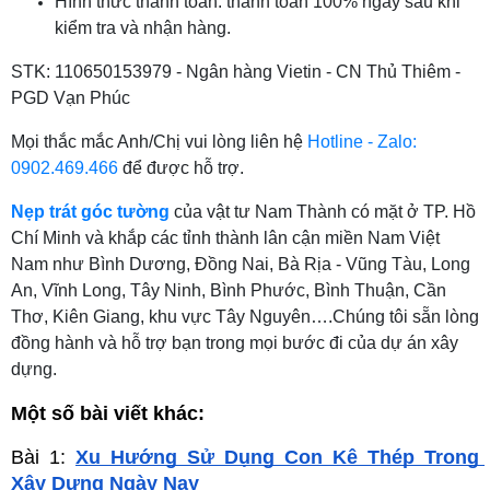
Hình thức thanh toán: thanh toán 100% ngay sau khi
kiểm tra và nhận hàng.
STK: 110650153979 - Ngân hàng Vietin - CN Thủ Thiêm -
PGD Vạn Phúc
Mọi thắc mắc Anh/Chị vui lòng liên hệ
Hotline - Zalo:
0902.469.466
để được hỗ trợ.
Nẹp trát góc tường
của vật tư Nam Thành có mặt ở TP. Hồ
Chí Minh và khắp các tỉnh thành lân cận miền Nam Việt
Nam như Bình Dương, Đồng Nai, Bà Rịa - Vũng Tàu, Long
An, Vĩnh Long, Tây Ninh, Bình Phước, Bình Thuận, Cần
Thơ, Kiên Giang, khu vực Tây Nguyên….Chúng tôi sẵn lòng
đồng hành và hỗ trợ bạn trong mọi bước đi của dự án xây
dựng.
Một số bài viết khác:
Bài 1: 
Xu Hướng Sử Dụng Con Kê Thép Trong 
Xây Dựng Ngày Nay