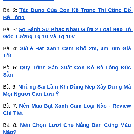
Bài 2: 
Tác Dụng Của Con Kê Trong Thi Công Đổ 
Bê Tông
Bài 3: 
So Sánh Sự Khác Nhau Giữa 2 Loại Nẹp Tô 
Góc Tường Tg 10 Và Tg 10v
Bài 4: 
Sỉ/Lẻ Bạt Xanh Cam Khổ 2m, 4m, 6m Giá 
Tốt
Bài 5: 
Quy Trình Sản Xuất Con Kê Bê Tông Đúc 
Sẵn
Bài 6: 
Những Sai Lầm Khi Dùng Nẹp Xây Dựng Mà 
Mọi Người Cần Lưu Ý
Bài 7: 
Nên Mua Bạt Xanh Cam Loại Nào - Review 
Chi Tiết
Bài 8: 
Nên Chọn Lưới Che Nắng Ban Công Màu 
Nào?