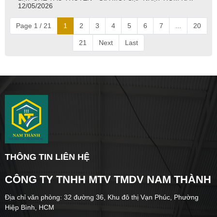
12/05/2026
Page 1 / 21
1
2
3
4
5
6
7
...
20
21
Next
Last
THÔNG TIN LIÊN HỆ
CÔNG TY TNHH MTV TMDV NAM THÀNH
Địa chỉ văn phòng: 32 đường 36, Khu đô thị Vạn Phúc, Phường
Hiệp Bình, HCM