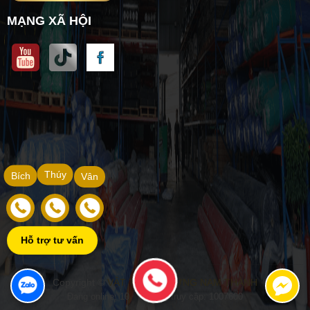
MẠNG XÃ HỘI
Thúy
Bích
Vân
Hỗ trợ tư vấn
Copyright ©
VẬT TƯ XÂY DỰNG NAM THÀNH
Đang online: 10
|
Tổng truy cập: 1007600