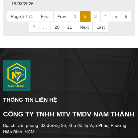
19/03/2026
Page 2 / 21
First
Prev
1
2
3
4
5
6
7
...
20
21
Next
Last
THÔNG TIN LIÊN HỆ
CÔNG TY TNHH MTV TMDV NAM THÀNH
Địa chỉ văn phòng: 32 đường 36, Khu đô thị Vạn Phúc, Phường
Hiệp Bình, HCM