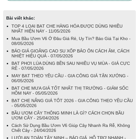
Bài viết khác:
TOP 4 LOẠI BẠT CHE HÀNG HÓA ĐƯỢC DÙNG NHIỀU
NHẤT HIỆN NAY - 11/05/2026
Mua Bầu Ươm V6 Ở Đâu Giá Rẻ, Uy Tín? Báo Giá Tại Kho -
08/05/2026
BÁO GIÁ GIOĂNG CAO SU XỐP BẢO ÔN CÁCH ÂM, CÁCH
NHIỆT HIỆU QUẢ - 07/05/2026
BẠT PHƠI LÚA DÙNG BỀN SAU NHIỀU VỤ MÙA - GIÁ CỰC
RẺ - 07/05/2026
MAY BẠT THEO YÊU CẦU - GIA CÔNG GIÁ TẬN XƯỞNG -
06/05/2026
BẠT CHE MƯA GIÁ TỐT NHẤT THỊ TRƯỜNG - GIẢM SỐC
HÔM NAY - 05/05/2026
BẠT CHE NẮNG GIÁ TỐT 2026 - GIA CÔNG THEO YÊU CẦU
- 05/05/2026
BẦU ƯƠM CÂY THÔNG MINH LÀ GÌ? CÁCH CHỌN BẦU
ƯƠM CÂY - 25/04/2026
Cách Sử Dụng Bầu Ươm V6 Giúp Cây Nhanh Ra Rễ, Không
Chết Cây - 24/04/2026
LƯỚI AN TOÀN TÂY NINH – BÁO GIÁ, HỖ TRỢ NHANH -