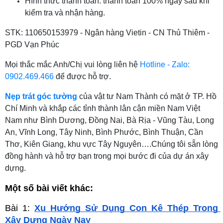
Hình thức thanh toán: thanh toán 100% ngay sau khi
kiểm tra và nhận hàng.
STK: 110650153979 - Ngân hàng Vietin - CN Thủ Thiêm -
PGD Vạn Phúc
Mọi thắc mắc Anh/Chị vui lòng liên hệ
Hotline - Zalo:
0902.469.466
để được hỗ trợ.
Nẹp trát góc tường
của vật tư Nam Thành có mặt ở TP. Hồ
Chí Minh và khắp các tỉnh thành lân cận miền Nam Việt
Nam như Bình Dương, Đồng Nai, Bà Rịa - Vũng Tàu, Long
An, Vĩnh Long, Tây Ninh, Bình Phước, Bình Thuận, Cần
Thơ, Kiên Giang, khu vực Tây Nguyên….Chúng tôi sẵn lòng
đồng hành và hỗ trợ bạn trong mọi bước đi của dự án xây
dựng.
Một số bài viết khác:
Bài 1: 
Xu Hướng Sử Dụng Con Kê Thép Trong 
Xây Dựng Ngày Nay