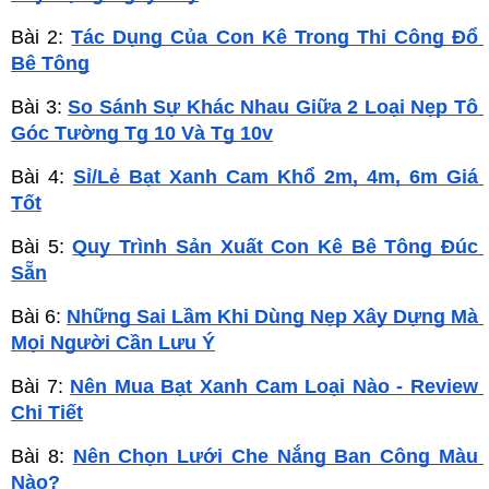
Bài 2: 
Tác Dụng Của Con Kê Trong Thi Công Đổ 
Bê Tông
Bài 3: 
So Sánh Sự Khác Nhau Giữa 2 Loại Nẹp Tô 
Góc Tường Tg 10 Và Tg 10v
Bài 4: 
Sỉ/Lẻ Bạt Xanh Cam Khổ 2m, 4m, 6m Giá 
Tốt
Bài 5: 
Quy Trình Sản Xuất Con Kê Bê Tông Đúc 
Sẵn
Bài 6: 
Những Sai Lầm Khi Dùng Nẹp Xây Dựng Mà 
Mọi Người Cần Lưu Ý
Bài 7: 
Nên Mua Bạt Xanh Cam Loại Nào - Review 
Chi Tiết
Bài 8: 
Nên Chọn Lưới Che Nắng Ban Công Màu 
Nào?