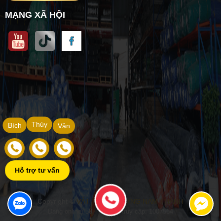
MẠNG XÃ HỘI
Thúy
Bích
Vân
Hỗ trợ tư vấn
Copyright ©
VẬT TƯ XÂY DỰNG NAM THÀNH
Đang online: 58
|
Tổng truy cập: 1007564