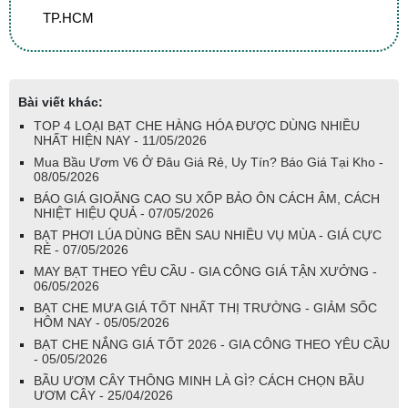
TP.HCM
Bài viết khác:
TOP 4 LOẠI BẠT CHE HÀNG HÓA ĐƯỢC DÙNG NHIỀU
NHẤT HIỆN NAY - 11/05/2026
Mua Bầu Ươm V6 Ở Đâu Giá Rẻ, Uy Tín? Báo Giá Tại Kho -
08/05/2026
BÁO GIÁ GIOĂNG CAO SU XỐP BẢO ÔN CÁCH ÂM, CÁCH
NHIỆT HIỆU QUẢ - 07/05/2026
BẠT PHƠI LÚA DÙNG BỀN SAU NHIỀU VỤ MÙA - GIÁ CỰC
RẺ - 07/05/2026
MAY BẠT THEO YÊU CẦU - GIA CÔNG GIÁ TẬN XƯỞNG -
06/05/2026
BẠT CHE MƯA GIÁ TỐT NHẤT THỊ TRƯỜNG - GIẢM SỐC
HÔM NAY - 05/05/2026
BẠT CHE NẮNG GIÁ TỐT 2026 - GIA CÔNG THEO YÊU CẦU
- 05/05/2026
BẦU ƯƠM CÂY THÔNG MINH LÀ GÌ? CÁCH CHỌN BẦU
ƯƠM CÂY - 25/04/2026