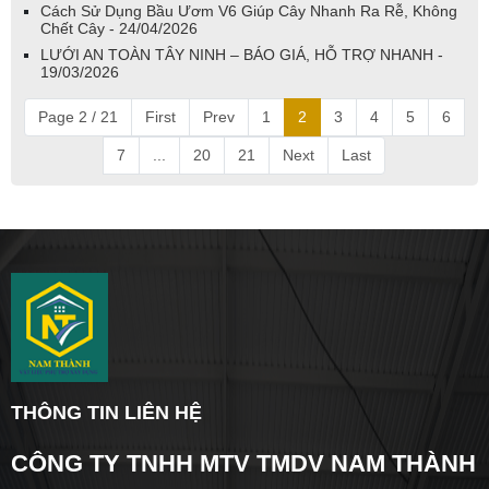
Cách Sử Dụng Bầu Ươm V6 Giúp Cây Nhanh Ra Rễ, Không
Chết Cây - 24/04/2026
LƯỚI AN TOÀN TÂY NINH – BÁO GIÁ, HỖ TRỢ NHANH -
19/03/2026
Page 2 / 21
First
Prev
1
2
3
4
5
6
7
...
20
21
Next
Last
THÔNG TIN LIÊN HỆ
CÔNG TY TNHH MTV TMDV NAM THÀNH