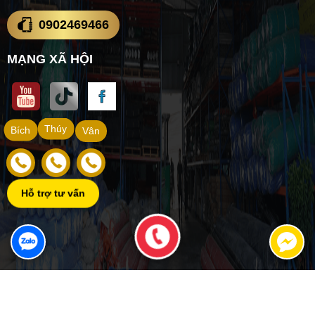
0902469466
MẠNG XÃ HỘI
Thúy
Bích
Vân
Hỗ trợ tư vấn