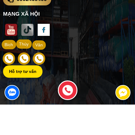
MẠNG XÃ HỘI
Thúy
Bích
Vân
Hỗ trợ tư vấn
Copyright ©
VẬT TƯ XÂY DỰNG NAM THÀNH
Đang online: 14
|
Tổng truy cập: 1014999