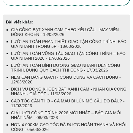
Bài viết khác:
GIA CÔNG BẠT XANH CAM THEO YÊU CẦU - MAY VIỀN -
ĐÓNG KHOEN - 18/03/2026
LƯỚI AN TOÀN PHAN THIẾT GIAO TẬN CÔNG TRÌNH, BÁO
GIÁ NHANH TRONG 5P - 18/03/2026
LƯỚI AN TOÀN VŨNG TÀU GIAO TẬN CÔNG TRÌNH – BÁO
GIÁ NHANH 2026 - 17/03/2026
LƯỚI AN TOÀN BÌNH DƯƠNG GIAO NHANH ĐẾN CÔNG
TRÌNH, ĐÚNG QUY CÁCH THI CÔNG - 17/03/2026
NÊM CÂN BẰNG GẠCH - CÔNG DỤNG VÀ CÁCH DÙNG -
12/03/2026
DỊCH VỤ ĐÓNG KHOEN BẠT XANH CAM - NHẬN GIA CÔNG
NHANH - GIÁ TỐT - 11/03/2026
CAO TỐC CẦN THƠ - CÀ MAU BỊ LÚN MỐ CẦU DO ĐÂU? -
11/03/2026
GIÁ LƯỚI CÔNG TRÌNH 2026 MỚI NHẤT – BÁO GIÁ MỚI
NHẤT NĂM - 06/03/2026
HƠN 4.000KM CAO TỐC ĐÃ ĐƯỢC HOÀN THÀNH VÀ KHỞI
CÔNG - 05/03/2026