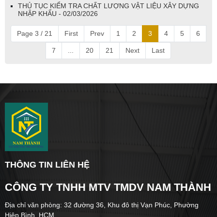
THỦ TỤC KIỂM TRA CHẤT LƯỢNG VẬT LIỆU XÂY DỰNG
NHẬP KHẨU - 02/03/2026
Page 3 / 21
First
Prev
1
2
3
4
5
6
7
...
20
21
Next
Last
THÔNG TIN LIÊN HỆ
CÔNG TY TNHH MTV TMDV NAM THÀNH
Địa chỉ văn phòng: 32 đường 36, Khu đô thị Vạn Phúc, Phường
Hiệp Bình, HCM