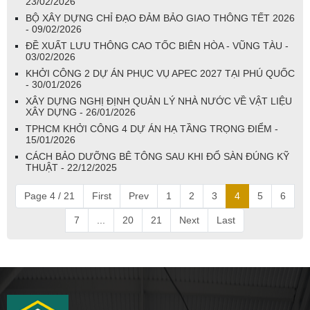
23/02/2026
BỘ XÂY DỰNG CHỈ ĐẠO ĐẢM BẢO GIAO THÔNG TẾT 2026
- 09/02/2026
ĐỀ XUẤT LƯU THÔNG CAO TỐC BIÊN HÒA - VŨNG TÀU -
03/02/2026
KHỞI CÔNG 2 DỰ ÁN PHỤC VỤ APEC 2027 TẠI PHÚ QUỐC
- 30/01/2026
XÂY DỰNG NGHỊ ĐỊNH QUẢN LÝ NHÀ NƯỚC VỀ VẬT LIỆU
XÂY DỰNG - 26/01/2026
TPHCM KHỞI CÔNG 4 DỰ ÁN HẠ TẦNG TRỌNG ĐIỂM -
15/01/2026
CÁCH BẢO DƯỠNG BÊ TÔNG SAU KHI ĐỔ SÀN ĐÚNG KỸ
THUẬT - 22/12/2025
Page 4 / 21
First
Prev
1
2
3
4
5
6
7
...
20
21
Next
Last