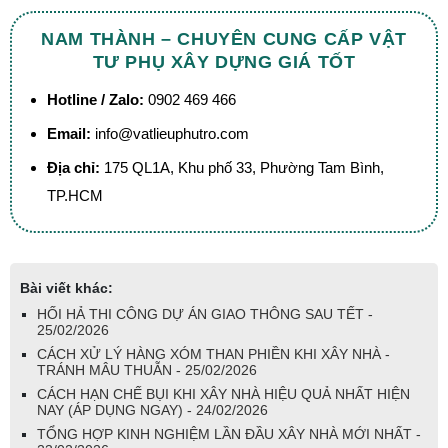
NAM THÀNH – CHUYÊN CUNG CẤP VẬT
TƯ PHỤ XÂY DỰNG GIÁ TỐT
Hotline / Zalo:
0902 469 466
Email:
info@vatlieuphutro.com
Địa chỉ:
175 QL1A, Khu phố 33, Phường Tam Bình,
TP.HCM
Bài viết khác:
HỐI HẢ THI CÔNG DỰ ÁN GIAO THÔNG SAU TẾT -
25/02/2026
CÁCH XỬ LÝ HÀNG XÓM THAN PHIỀN KHI XÂY NHÀ -
TRÁNH MÂU THUẪN - 25/02/2026
CÁCH HẠN CHẾ BỤI KHI XÂY NHÀ HIỆU QUẢ NHẤT HIỆN
NAY (ÁP DỤNG NGAY) - 24/02/2026
TỔNG HỢP KINH NGHIỆM LẦN ĐẦU XÂY NHÀ MỚI NHẤT -