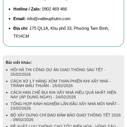
Hotline / Zalo:
0902 469 466
Email:
info@vatlieuphutro.com
Địa chỉ:
175 QL1A, Khu phố 33, Phường Tam Bình,
TP.HCM
Bài viết khác:
HỐI HẢ THI CÔNG DỰ ÁN GIAO THÔNG SAU TẾT -
25/02/2026
CÁCH XỬ LÝ HÀNG XÓM THAN PHIỀN KHI XÂY NHÀ -
TRÁNH MÂU THUẪN - 25/02/2026
CÁCH HẠN CHẾ BỤI KHI XÂY NHÀ HIỆU QUẢ NHẤT HIỆN
NAY (ÁP DỤNG NGAY) - 24/02/2026
TỔNG HỢP KINH NGHIỆM LẦN ĐẦU XÂY NHÀ MỚI NHẤT -
23/02/2026
BỘ XÂY DỰNG CHỈ ĐẠO ĐẢM BẢO GIAO THÔNG TẾT 2026
- 09/02/2026
ĐỀ XUẤT LƯU THÔNG CAO TỐC BIÊN HÒA - VŨNG TÀU -