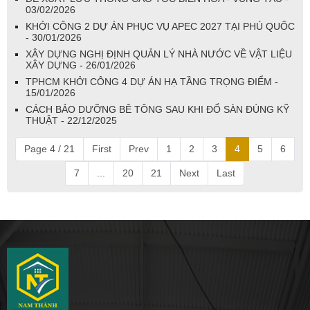
03/02/2026
KHỞI CÔNG 2 DỰ ÁN PHỤC VỤ APEC 2027 TẠI PHÚ QUỐC
- 30/01/2026
XÂY DỰNG NGHỊ ĐỊNH QUẢN LÝ NHÀ NƯỚC VỀ VẬT LIỆU
XÂY DỰNG - 26/01/2026
TPHCM KHỞI CÔNG 4 DỰ ÁN HẠ TẦNG TRỌNG ĐIỂM -
15/01/2026
CÁCH BẢO DƯỠNG BÊ TÔNG SAU KHI ĐỔ SÀN ĐÚNG KỸ
THUẬT - 22/12/2025
Page 4 / 21
First
Prev
1
2
3
4
5
6
7
...
20
21
Next
Last