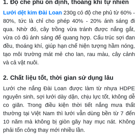
1. Độ che phủ ổn định, thoáng khí tự nhiên
Lưới dệt kim Đài Loan
230g có độ che phủ từ 60% -
80%, tức là chỉ cho phép 40% - 20% ánh sáng đi
qua. Nhờ đó, cây trồng vừa tránh được nắng gắt,
vừa có đủ ánh sáng để quang hợp. Cấu trúc sợi đan
đều, thoáng khí, giúp hạn chế hiện tượng hầm nóng,
tạo môi trường mát mẻ cho lan, rau màu, cây cảnh
và cả vật nuôi.
2. Chất liệu tốt, thời gian sử dụng lâu
Lưới che nắng Đài Loan được làm từ nhựa HDPE
nguyên sinh, sợi lưới dày dặn, chịu lực tốt, không dễ
co giãn. Trong điều kiện thời tiết nắng mưa thất
thường tại Việt Nam thì lưới vẫn dùng bền từ 7 đến
10 năm mà không bị giòn gãy hay mục nát. Không
phải tốn công thay mới nhiều lần.