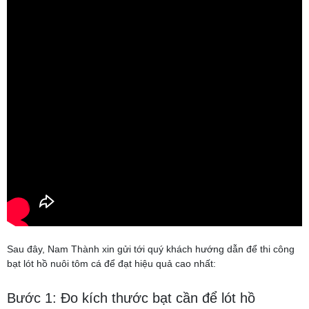
Sau đây, Nam Thành xin gửi tới quý khách hướng dẫn để thi công
bạt lót hồ nuôi tôm cá để đạt hiệu quả cao nhất:
Bước 1: Đo kích thước bạt cần để lót hồ