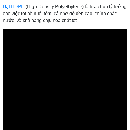
Bạt HDPE
(High-Density Pol
yethylene) là lựa chọn lý tưởng
cho việc lót hồ nuôi tôm, cá nhờ độ bền cao, chỉnh chắc
nước, và khả năng chịu hóa chất tốt.