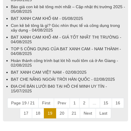
Báo giá con kê bê tông mới nhất – Cập nhật thị trường 2025 -
05/08/2025
BẠT XANH CAM KHỔ 6M - 05/08/2025
Con kê bê tông là gì? Góc nhìn thực tế và công dụng trong
xây dựng - 04/08/2025
BẠT XANH CAM KHỔ 4M - GIÁ TỐT NHẤT THỊ TRƯỜNG -
04/08/2025
TOP 5 CÔNG DỤNG CỦA BẠT XANH CAM - NAM THÀNH -
04/08/2025
Hoàn thành công trình bạt lót hồ nuôi tôm cá ở An Giang -
02/08/2025
BẠT XANH CAM VIỆT NAM - 02/08/2025
BẠT CHE NẮNG NGOÀI TRỜI HÀN QUỐC - 02/08/2025
ĐỊA CHỈ BÁN LƯỚI B40 TẠI HỒ CHÍ MINH UY TÍN -
15/07/2025
Page 19 / 21
First
Prev
1
2
...
15
16
17
18
19
20
21
Next
Last