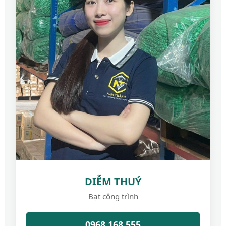
DIỄM THUÝ
Bạt công trình
0968.168.555