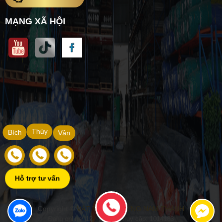
MẠNG XÃ HỘI
Thúy
Bích
Vân
Hỗ trợ tư vấn
Copyright ©
VẬT TƯ XÂY DỰNG NAM THÀNH
Đang online: 12
|
Tổng truy cập: 1014183