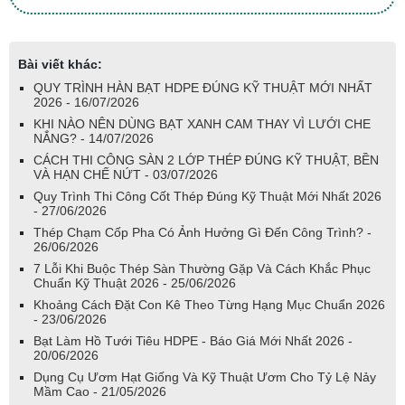
Bài viết khác:
QUY TRÌNH HÀN BẠT HDPE ĐÚNG KỸ THUẬT MỚI NHẤT
2026 - 16/07/2026
KHI NÀO NÊN DÙNG BẠT XANH CAM THAY VÌ LƯỚI CHE
NẮNG? - 14/07/2026
CÁCH THI CÔNG SÀN 2 LỚP THÉP ĐÚNG KỸ THUẬT, BỀN
VÀ HẠN CHẾ NỨT - 03/07/2026
Quy Trình Thi Công Cốt Thép Đúng Kỹ Thuật Mới Nhất 2026
- 27/06/2026
Thép Chạm Cốp Pha Có Ảnh Hưởng Gì Đến Công Trình? -
26/06/2026
7 Lỗi Khi Buộc Thép Sàn Thường Gặp Và Cách Khắc Phục
Chuẩn Kỹ Thuật 2026 - 25/06/2026
Khoảng Cách Đặt Con Kê Theo Từng Hạng Mục Chuẩn 2026
- 23/06/2026
Bạt Làm Hồ Tưới Tiêu HDPE - Báo Giá Mới Nhất 2026 -
20/06/2026
Dụng Cụ Ươm Hạt Giống Và Kỹ Thuật Ươm Cho Tỷ Lệ Nảy
Mầm Cao - 21/05/2026