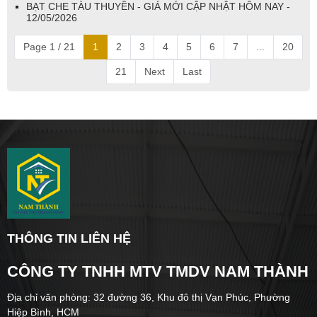
BẠT CHE TÀU THUYỀN - GIÁ MỚI CẬP NHẬT HÔM NAY -
12/05/2026
Page 1 / 21
1
2
3
4
5
6
7
...
20
21
Next
Last
THÔNG TIN LIÊN HỆ
CÔNG TY TNHH MTV TMDV NAM THÀNH
Địa chỉ văn phòng: 32 đường 36, Khu đô thị Vạn Phúc, Phường
Hiệp Bình, HCM