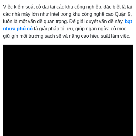
Việc kiểm soát cỏ dại tại các khu công nghiệp, đặc biệt là tại
các nhà máy lớn như Intel trong khu công nghệ cao Quận 9,
luôn là một vấn đề quan trọng. Để giải quyết vấn đề này,
bạt
nhựa phủ cỏ
là giải pháp tối ưu, giúp ngăn ngừa cỏ mọc,
giữ gìn môi trường sạch sẽ và nâng cao hiệu suất làm việc.