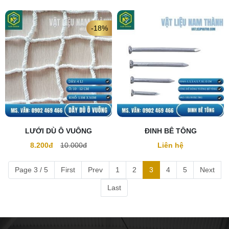
-18%
LƯỚI DÙ Ô VUÔNG
ĐINH BÊ TÔNG
8.200đ
10.000đ
Liên hệ
Page 3 / 5
First
Prev
1
2
3
4
5
Next
Last