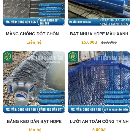
MÀNG CHỐNG DỘT CHỐNG
BẠT NHỰA HDPE MÀU XANH
THẤM MÁI TÔN
Liên hệ
15.000đ
16.000đ
BĂNG KEO DÁN BẠT HDPE
LƯỚI AN TOÀN CÔNG TRÌNH
Liên hệ
9.000đ