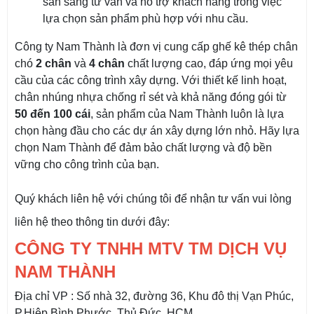
sẵn sàng tư vấn và hỗ trợ khách hàng trong việc
lựa chọn sản phẩm phù hợp với nhu cầu.
Công ty Nam Thành là đơn vị cung cấp ghế kê thép chân
chó
2 chân
và
4 chân
chất lượng cao, đáp ứng mọi yêu
cầu của các công trình xây dựng. Với thiết kế linh hoạt,
chân nhúng nhựa chống rỉ sét và khả năng đóng gói từ
50 đến 100 cái
, sản phẩm của Nam Thành luôn là lựa
chọn hàng đầu cho các dự án xây dựng lớn nhỏ. Hãy lựa
chọn Nam Thành để đảm bảo chất lượng và độ bền
vững cho công trình của bạn.
Quý khách liên hệ với chúng tôi để nhận tư vấn vui lòng
liên hệ theo thông tin dưới đây:
CÔNG TY TNHH MTV TM DỊCH VỤ
NAM THÀNH
Địa chỉ VP : Số nhà 32, đường 36, Khu đô thị Vạn Phúc,
P.Hiệp Bình Phước, Thủ Đức, HCM