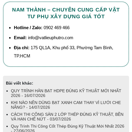
NAM THÀNH – CHUYÊN CUNG CẤP VẬT
TƯ PHỤ XÂY DỰNG GIÁ TỐT
Hotline / Zalo:
0902 469 466
Email:
info@vatlieuphutro.com
Địa chỉ:
175 QL1A, Khu phố 33, Phường Tam Bình,
TP.HCM
Bài viết khác:
QUY TRÌNH HÀN BẠT HDPE ĐÚNG KỸ THUẬT MỚI NHẤT
2026 - 16/07/2026
KHI NÀO NÊN DÙNG BẠT XANH CAM THAY VÌ LƯỚI CHE
NẮNG? - 14/07/2026
CÁCH THI CÔNG SÀN 2 LỚP THÉP ĐÚNG KỸ THUẬT, BỀN
VÀ HẠN CHẾ NỨT - 03/07/2026
Quy Trình Thi Công Cốt Thép Đúng Kỹ Thuật Mới Nhất 2026
- 27/06/2026