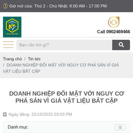
Giờ mở cửa: Thứ 2 - Chủ Nhật: 8:00 AM - 17:00 PM
Call
0902469466
Trang chủ
Tin tức
DOANH NGHIỆP ĐỐI MẶT VỚI NGUY CƠ PHÁ SẢN VÌ GIÁ
VẬT LIỆU BẤT CẬP
DOANH NGHIỆP ĐỐI MẶT VỚI NGUY CƠ
PHÁ SẢN VÌ GIÁ VẬT LIỆU BẤT CẬP
Ngày đăng: 22/10/2025 03:03 PM
Danh mục