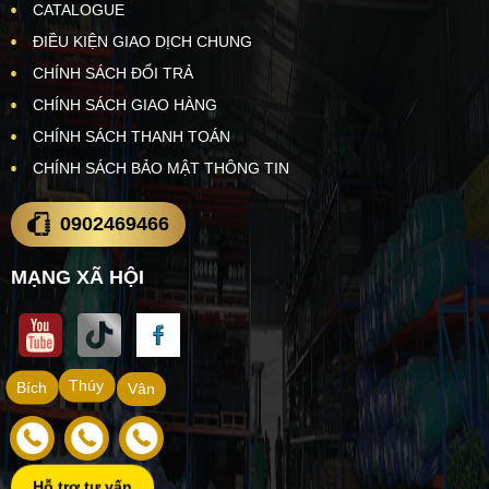
CATALOGUE
ĐIỀU KIỆN GIAO DỊCH CHUNG
CHÍNH SÁCH ĐỔI TRẢ
CHÍNH SÁCH GIAO HÀNG
CHÍNH SÁCH THANH TOÁN
CHÍNH SÁCH BẢO MẬT THÔNG TIN
0902469466
MẠNG XÃ HỘI
Thúy
Bích
Vân
Hỗ trợ tư vấn