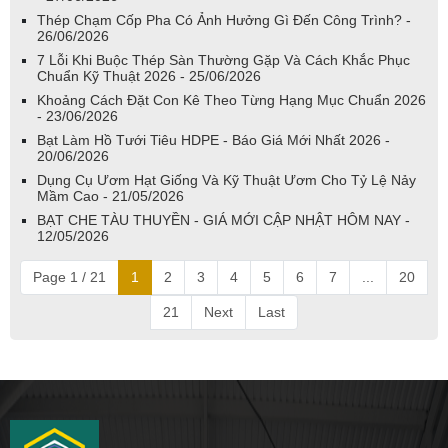
Thép Chạm Cốp Pha Có Ảnh Hưởng Gì Đến Công Trình? -
26/06/2026
7 Lỗi Khi Buộc Thép Sàn Thường Gặp Và Cách Khắc Phục
Chuẩn Kỹ Thuật 2026 - 25/06/2026
Khoảng Cách Đặt Con Kê Theo Từng Hạng Mục Chuẩn 2026
- 23/06/2026
Bạt Làm Hồ Tưới Tiêu HDPE - Báo Giá Mới Nhất 2026 -
20/06/2026
Dụng Cụ Ươm Hạt Giống Và Kỹ Thuật Ươm Cho Tỷ Lệ Nảy
Mầm Cao - 21/05/2026
BẠT CHE TÀU THUYỀN - GIÁ MỚI CẬP NHẬT HÔM NAY -
12/05/2026
Page 1 / 21
1
2
3
4
5
6
7
...
20
21
Next
Last