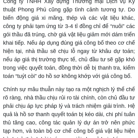
Công ty TNHH Xây dựng Thương mại Dịch vụ Kỹ
thuật Phong Phú cũng gặp tình cảnh tương tự. Do
biến động giá xi măng, thép và các vật liệu khác,
công ty phải tạm ứng từ 3-4 tỉ đồng chỉ để “nuôi” các
gói thầu đã trúng, chờ giá vật liệu giảm mới dám triển
khai tiếp. Nếu áp dụng đúng giá công bố theo cơ chế
hiện tại, nhà thầu sẽ chịu lỗ ngay từ khâu dự toán;
nếu áp giá thị trường thực tế, chủ đầu tư sẽ gặp khó
trong việc quyết toán, đồng thời dễ bị thanh tra, kiểm
toán “tuýt còi” do hồ sơ không khớp với giá công bố.
Chính sự mâu thuẫn này tạo ra một nghịch lý thể chế
rõ ràng, nhà thầu chịu rủi ro tài chính, còn chủ đầu tư
phải chịu áp lực pháp lý và trách nhiệm giải trình. Hệ
quả là hồ sơ thanh quyết toán bị kéo dài, chi phí tuân
thủ tăng cao, công tác quản lý dự án trở nên phức
tạp hơn, và toàn bộ cơ chế công bố giá vật liệu hiện