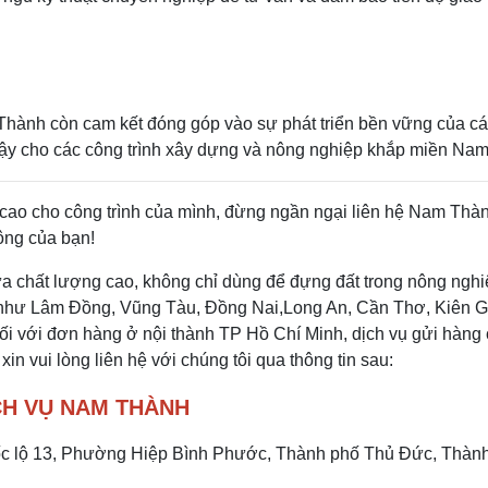
hành còn cam kết đóng góp vào sự phát triển bền vững của các
n cậy cho các công trình xây dựng và nông nghiệp khắp miền Nam
cao cho công trình của mình, đừng ngần ngại liên hệ Nam Thành 
ông của bạn!
a chất lượng cao, không chỉ dùng để đựng đất trong nông nghi
hư Lâm Đồng, Vũng Tàu, Đồng Nai,Long An, Cần Thơ, Kiên Gia
i với đơn hàng ở nội thành TP Hồ Chí Minh, dịch vụ gửi hàng c
 xin vui lòng liên hệ với chúng tôi qua thông tin sau:
CH VỤ NAM THÀNH
uốc lộ 13, Phường Hiệp Bình Phước, Thành phố Thủ Đức, Thà