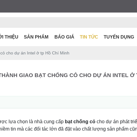
ỚI THIỆU
SẢN PHẨM
BÁO GIÁ
TIN TỨC
TUYỂN DỤNG
ỏ cho dự án Intel ở tp Hồ Chí Minh
HÀNH GIAO BẠT CHỐNG CỎ CHO DỰ ÁN INTEL Ở 
ợc lựa chọn là nhà cung cấp
bạt chống cỏ
cho dự án phát triể
 niềm tin mà các đối tác lớn đã đặt vào chất lượng sản phẩm c