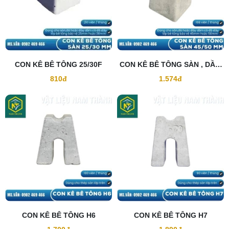
CON KÊ BÊ TÔNG 25/30F
CON KÊ BÊ TÔNG SÀN , DẦM
45/50F
810đ
1.574đ
CON KÊ BÊ TÔNG H6
CON KÊ BÊ TÔNG H7