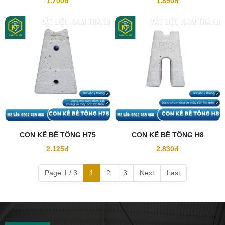
1.700đ
1.890đ
CON KÊ BÊ TÔNG H75
CON KÊ BÊ TÔNG H8
2.125đ
2.830đ
Page 1 / 3
1
2
3
Next
Last