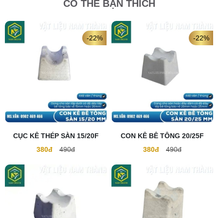
CÓ THỂ BẠN THÍCH
-22%
-22%
CỤC KÊ THÉP SÀN 15/20F
CON KÊ BÊ TÔNG 20/25F
380đ
490đ
380đ
490đ