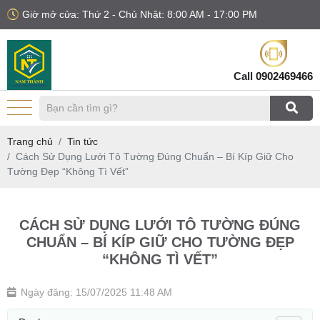
Giờ mở cửa: Thứ 2 - Chủ Nhật: 8:00 AM - 17:00 PM
Call
0902469466
Trang chủ
Tin tức
Cách Sử Dụng Lưới Tô Tường Đúng Chuẩn – Bí Kíp Giữ Cho
Tường Đẹp “Không Tì Vết”
CÁCH SỬ DỤNG LƯỚI TÔ TƯỜNG ĐÚNG
CHUẨN – BÍ KÍP GIỮ CHO TƯỜNG ĐẸP
“KHÔNG TÌ VẾT”
Ngày đăng: 15/07/2025 11:48 AM