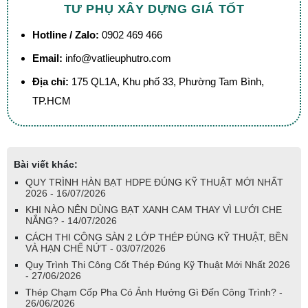
TƯ PHỤ XÂY DỰNG GIÁ TỐT
Hotline / Zalo:
0902 469 466
Email:
info@vatlieuphutro.com
Địa chỉ:
175 QL1A, Khu phố 33, Phường Tam Bình,
TP.HCM
Bài viết khác:
QUY TRÌNH HÀN BẠT HDPE ĐÚNG KỸ THUẬT MỚI NHẤT
2026 - 16/07/2026
KHI NÀO NÊN DÙNG BẠT XANH CAM THAY VÌ LƯỚI CHE
NẮNG? - 14/07/2026
CÁCH THI CÔNG SÀN 2 LỚP THÉP ĐÚNG KỸ THUẬT, BỀN
VÀ HẠN CHẾ NỨT - 03/07/2026
Quy Trình Thi Công Cốt Thép Đúng Kỹ Thuật Mới Nhất 2026
- 27/06/2026
Thép Chạm Cốp Pha Có Ảnh Hưởng Gì Đến Công Trình? -
26/06/2026