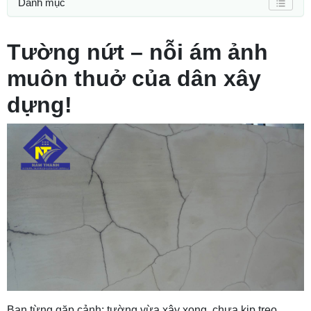
Danh mục
Tường nứt – nỗi ám ảnh
muôn thuở của dân xây
dựng!
Bạn từng gặp cảnh: tường vừa xây xong, chưa kịp treo