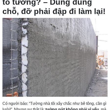
tô tường? – Dùng đúng
chỗ, đỡ phải đập đi làm lại!
Có người bảo: “Tường nhà tôi xây chắc như bê tông, cần gì
lưới!”. Nhưng sự thật là:
tường nứt không phải vì yếu
, mà