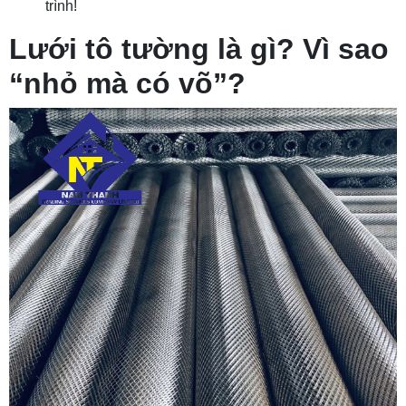
trình!
Lưới tô tường là gì? Vì sao
“nhỏ mà có võ”?