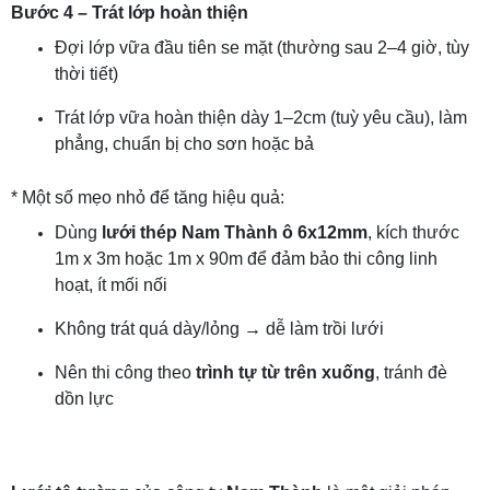
Bước 4 – Trát lớp hoàn thiện
Đợi lớp vữa đầu tiên se mặt (thường sau 2–4 giờ, tùy
thời tiết)
Trát lớp vữa hoàn thiện dày 1–2cm (tuỳ yêu cầu), làm
phẳng, chuẩn bị cho sơn hoặc bả
* Một số mẹo nhỏ để tăng hiệu quả:
Dùng
lưới thép Nam Thành ô 6x12mm
, kích thước
1m x 3m hoặc 1m x 90m để đảm bảo thi công linh
hoạt, ít mối nối
Không trát quá dày/lỏng → dễ làm trồi lưới
Nên thi công theo
trình tự từ trên xuống
, tránh đè
dồn lực