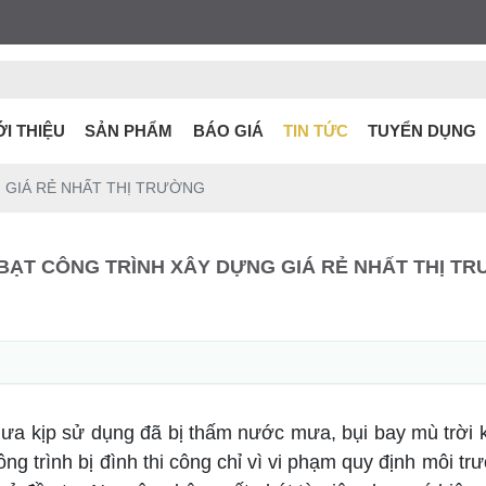
ỚI THIỆU
SẢN PHẨM
BÁO GIÁ
TIN TỨC
TUYỂN DỤNG
 GIÁ RẺ NHẤT THỊ TRƯỜNG
BẠT CÔNG TRÌNH XÂY DỰNG GIÁ RẺ NHẤT THỊ T
ư chưa kịp sử dụng đã bị thấm nước mưa, bụi bay mù tr
 trình bị đình thi công chỉ vì vi phạm quy định môi tr