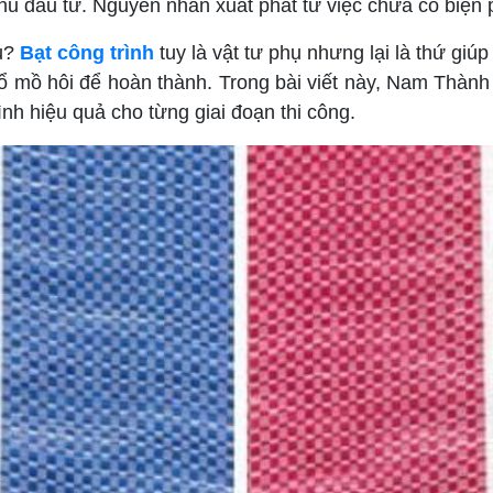
 chủ đầu tư. Nguyên nhân xuất phát từ việc chưa có biện
ầu?
Bạt công trình
tuy là vật tư phụ nhưng lại là thứ giú
ổ mồ hôi để hoàn thành. Trong bài viết này, Nam Thành
ình hiệu quả cho từng giai đoạn thi công.