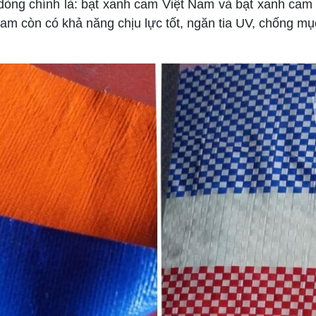
 dòng chính là: bạt xanh cam Việt Nam và bạt xanh cam 
am còn có khả năng chịu lực tốt, ngăn tia UV, chống mục