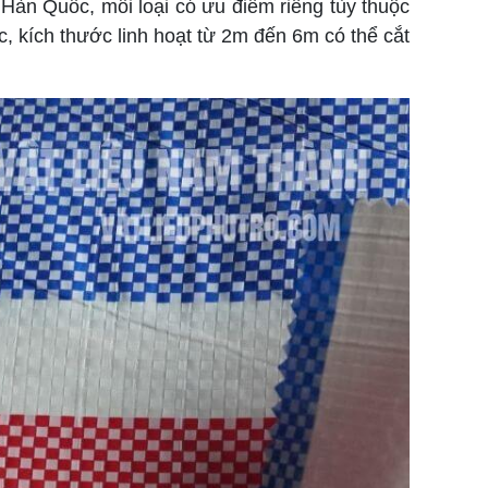
Hàn Quốc, mỗi loại có ưu điểm riêng tùy thuộc
, kích thước linh hoạt từ 2m đến 6m có thể cắt