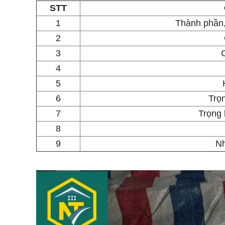
STT
1
Thành phần,
2
3
4
5
6
Trọ
7
Trọng 
8
9
Nh