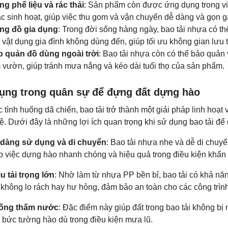
g phế liệu và rác thải
: Sản phẩm còn được ứng dụng trong việ
c sinh hoạt, giúp việc thu gom và vận chuyển dễ dàng và gọn 
ng đồ gia dụng
: Trong đời sống hàng ngày, bao tải nhựa có t
 vật dụng gia đình không dùng đến, giúp tối ưu không gian lưu t
 quản đồ dùng ngoài trời
: Bao tải nhựa còn có thể bảo quản 
 vườn, giúp tránh mưa nắng và kéo dài tuổi thọ của sản phẩm.
ụng trong quân sự để đựng đất dựng hào
 tình huống dã chiến, bao tải trở thành một giải pháp linh hoạ
ệ. Dưới đây là những lợi ích quan trọng khi sử dụng bao tải để
 dàng sử dụng và di chuyển
: Bao tải nhựa nhẹ và dễ di chuy
p việc dựng hào nhanh chóng và hiệu quả trong điều kiện khẩn
u tải trọng lớn
: Nhờ làm từ nhựa PP bền bỉ, bao tải có khả năn
không lo rách hay hư hỏng, đảm bảo an toàn cho các công trìn
ống thấm nước
: Đặc điểm này giúp đất trong bao tải không 
 bức tường hào dù trong điều kiện mưa lũ.