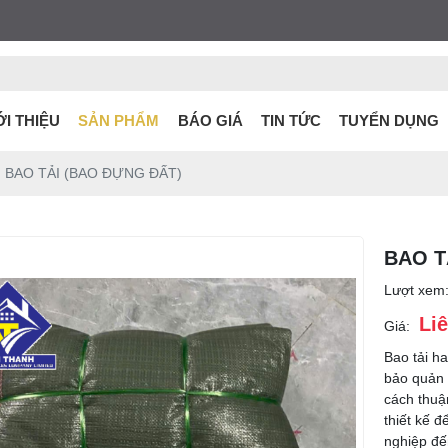
ỚI THIỆU
SẢN PHẨM
BÁO GIÁ
TIN TỨC
TUYỂN DỤNG
BAO TẢI (BAO ĐỰNG ĐẤT)
BAO T
Lượt xem
Li
Giá:
Bao tải h
bảo quản 
cách thuậ
thiết kế 
nghiệp đế