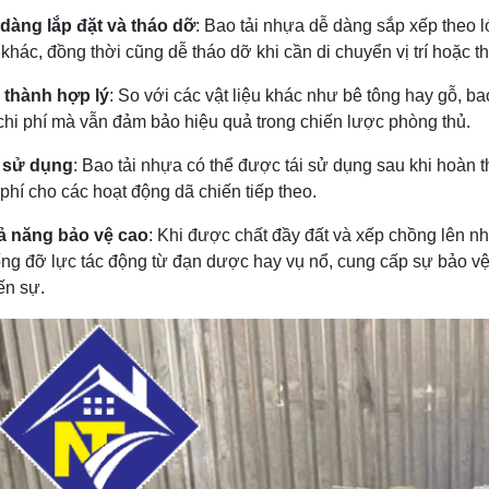
dàng lắp đặt và tháo dỡ
: Bao tải nhựa dễ dàng sắp xếp theo l
 khác, đồng thời cũng dễ tháo dỡ khi cần di chuyển vị trí hoặc th
 thành hợp lý
: So với các vật liệu khác như bê tông hay gỗ, ba
chi phí mà vẫn đảm bảo hiệu quả trong chiến lược phòng thủ.
i sử dụng
: Bao tải nhựa có thể được tái sử dụng sau khi hoàn t
 phí cho các hoạt động dã chiến tiếp theo.
ả năng bảo vệ cao
: Khi được chất đầy đất và xếp chồng lên n
ng đỡ lực tác động từ đạn dược hay vụ nổ, cung cấp sự bảo vệ a
ến sự.