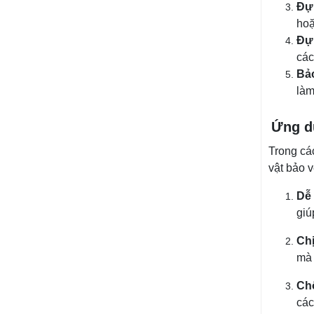
Đựn
hoặ
Đự
các
Bảo
làm
Ứng d
Trong các
vật bảo v
Dễ
giú
Chị
mà 
Ch
các