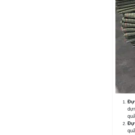
Đựn
dựn
quả
Đự
quả