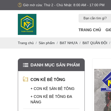
Giờ mở cửa: Thứ 2 - Chủ Nhật: 8:00 AM - 17:00 PM
TRANG CHỦ
GI
Trang chủ
Sản phẩm
BẠT NHỰA
BẠT QUÂN ĐỘI
DANH MỤC SẢN PHẨM
MUA NẸP XÂY
DỰNG Ở ĐÂU?
CON KÊ BÊ TÔNG
Bạn đang tìm mua nẹp
nhựa xây dựng? Xem
+ CON KÊ SÀN BÊ TÔNG
ngay các loại nẹp nhựa
trát tường, nẹp nhựa
LƯỚI BAO CHE
+ CON KÊ BÊ TÔNG ĐA
công trình uy tín, chất
CÔNG TRÌNH KHỔ
NĂNG
lượng, giao hàng toàn
3M X 50M
Lưới bao che công
quốc.
trình khổ 3m x 50m là