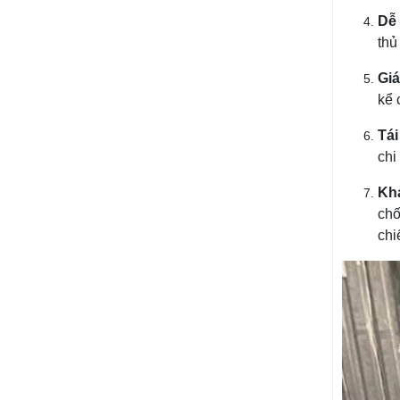
Dễ 
thủ
Giá
kể 
Tá
chi
Kh
chố
chi