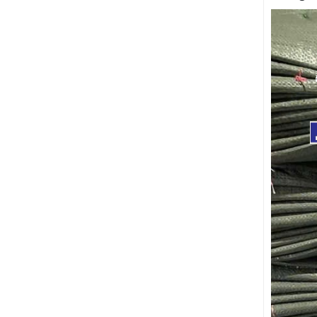
mua tại Nam Thành,
khách hàng được cam
kết: giá tốt hơn thị
trường 5% đến 10%,
giao hàng nhanh tận
nơi tại Tây Ninh, hỗ trợ
chiết khấu cho nhà
thầu thi công số lượng
lớn.