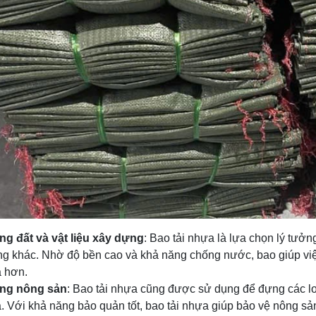
g đất và vật liệu xây dựng
: Bao tải nhựa là lựa chọn lý tưởng
g khác. Nhờ độ bền cao và khả năng chống nước, bao giúp việ
 hơn.
ng nông sản
: Bao tải nhựa cũng được sử dụng để đựng các loạ
. Với khả năng bảo quản tốt, bao tải nhựa giúp bảo vệ nông s