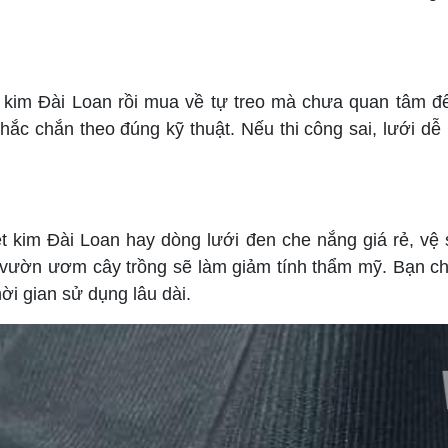
t kim Đài Loan rồi mua về tự treo mà chưa quan tâm đến
chắc chắn theo đúng kỹ thuật. Nếu thi công sai, lưới 
t kim Đài Loan hay dòng lưới đen che nắng giá rẻ, vệ si
o vườn ươm cây trồng sẽ làm giảm tính thẩm mỹ. Bạn ch
hời gian sử dụng lâu dài.