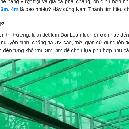
he nắng vượt trội và giá cả phải chăng, ổn định hơn nh
, 3m, 4m
là bao nhiêu? Hãy cùng Nam Thành tìm hiểu chi
ì?
rên thị trường, lưới dệt kim Đài Loan luôn được nhắc đế
uyên sinh, chống tia UV cao, thời gian sử dụng lên đến
m đến từng khổ 2m, 3m, 4m để chọn lựa phù hợp nhu cầ