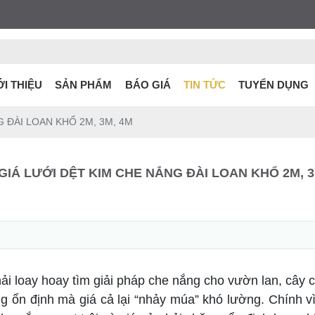
ỚI THIỆU
SẢN PHẨM
BÁO GIÁ
TIN TỨC
TUYỂN DỤNG
 ĐÀI LOAN KHỔ 2M, 3M, 4M
GIÁ LƯỚI DỆT KIM CHE NẮNG ĐÀI LOAN KHỔ 2M, 3
i loay hoay tìm giải pháp che nắng cho vườn lan, cây c
 ổn định mà giá cả lại “nhảy múa” khó lường. Chính vì