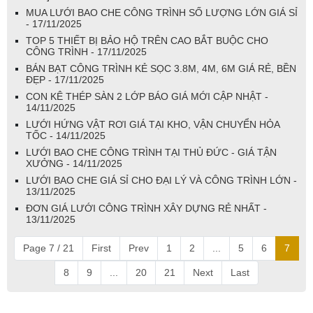
MUA LƯỚI BAO CHE CÔNG TRÌNH SỐ LƯỢNG LỚN GIÁ SỈ
- 17/11/2025
TOP 5 THIẾT BỊ BẢO HỘ TRÊN CAO BẮT BUỘC CHO
CÔNG TRÌNH - 17/11/2025
BÁN BẠT CÔNG TRÌNH KẺ SỌC 3.8M, 4M, 6M GIÁ RẺ, BỀN
ĐẸP - 17/11/2025
CON KÊ THÉP SÀN 2 LỚP BÁO GIÁ MỚI CẬP NHẬT -
14/11/2025
LƯỚI HỨNG VẬT RƠI GIÁ TẠI KHO, VẬN CHUYỂN HỎA
TỐC - 14/11/2025
LƯỚI BAO CHE CÔNG TRÌNH TẠI THỦ ĐỨC - GIÁ TẬN
XƯỞNG - 14/11/2025
LƯỚI BAO CHE GIÁ SỈ CHO ĐẠI LÝ VÀ CÔNG TRÌNH LỚN -
13/11/2025
ĐƠN GIÁ LƯỚI CÔNG TRÌNH XÂY DỰNG RẺ NHẤT -
13/11/2025
Page 7 / 21
First
Prev
1
2
...
5
6
7
8
9
...
20
21
Next
Last