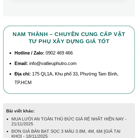
NAM THÀNH – CHUYÊN CUNG CẤP VẬT
TƯ PHỤ XÂY DỰNG GIÁ TỐT
Hotline / Zalo:
0902 469 466
Email:
info@vatlieuphutro.com
Địa chỉ:
175 QL1A, Khu phố 33, Phường Tam Bình,
TP.HCM
Bài viết khác:
MUA LƯỚI AN TOÀN THỦ ĐỨC GIÁ RẺ NHẤT HIỆN NAY -
21/11/2025
ĐƠN GIÁ BÁN BẠT SỌC 3 MÀU 3.8M, 4M, 6M [GIÁ TẠI
KHO] - 18/11/2025