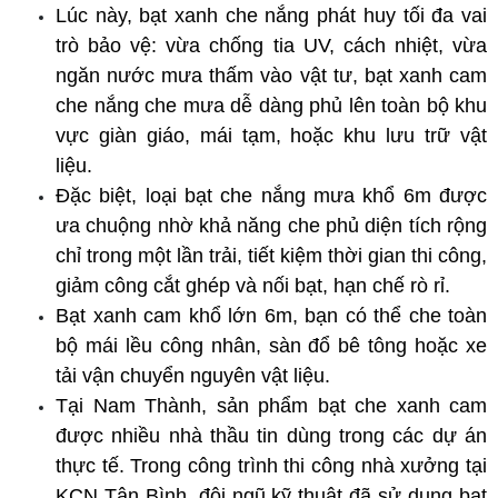
Lúc này, bạt xanh che nắng phát huy tối đa vai 
trò bảo vệ: vừa chống tia UV, cách nhiệt, vừa 
ngăn nước mưa thấm vào vật tư, bạt xanh cam 
che nắng che mưa dễ dàng phủ lên toàn bộ khu 
vực giàn giáo, mái tạm, hoặc khu lưu trữ vật 
liệu.
Đặc biệt, loại bạt che nắng mưa khổ 6m được 
ưa chuộng nhờ khả năng che phủ diện tích rộng 
chỉ trong một lần trải, tiết kiệm thời gian thi công, 
giảm công cắt ghép và nối bạt, hạn chế rò rỉ. 
Bạt xanh cam khổ lớn 6m, bạn có thể che toàn 
bộ mái lều công nhân, sàn đổ bê tông hoặc xe 
tải vận chuyển nguyên vật liệu.
Tại Nam Thành, sản phẩm bạt che xanh cam 
được nhiều nhà thầu tin dùng trong các dự án 
thực tế. Trong công trình thi công nhà xưởng tại 
KCN Tân Bình, đội ngũ kỹ thuật đã sử dụng bạt 