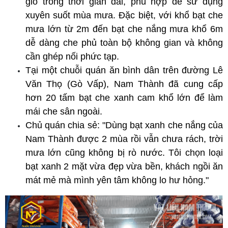
gió trong thời gian dài, phù hợp để sử dụng 
xuyên suốt mùa mưa. Đặc biệt, với khổ bạt che 
mưa lớn từ 2m đến bạt che nắng mưa khổ 6m 
dễ dàng che phủ toàn bộ không gian và không 
cần ghép nối phức tạp.
Tại một chuỗi quán ăn bình dân trên đường Lê 
Văn Thọ (Gò Vấp), Nam Thành đã cung cấp 
hơn 20 tấm bạt che xanh cam khổ lớn để làm 
mái che sân ngoài. 
Chủ quán chia sẻ: "Dùng bạt xanh che nắng của 
Nam Thành được 2 mùa rồi vẫn chưa rách, trời 
mưa lớn cũng không bị rò nước. Tôi chọn loại 
bạt xanh 2 mặt vừa đẹp vừa bền, khách ngồi ăn 
mát mẻ mà mình yên tâm không lo hư hỏng."