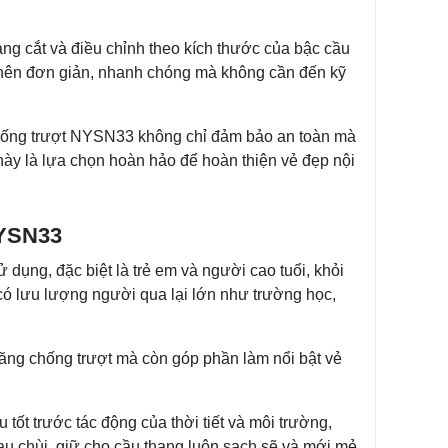
ng cắt và điều chỉnh theo kích thước của bậc cầu
rở nên đơn giản, nhanh chóng mà không cần đến kỹ
 chống trượt NYSN33 không chỉ đảm bảo an toàn mà
ày là lựa chọn hoàn hảo để hoàn thiện vẻ đẹp nội
NYSN33
dụng, đặc biệt là trẻ em và người cao tuổi, khỏi
có lưu lượng người qua lại lớn như trường học,
ng chống trượt mà còn góp phần làm nổi bật vẻ
tốt trước tác động của thời tiết và môi trường,
 lau chùi, giữ cho cầu thang luôn sạch sẽ và mới mẻ.