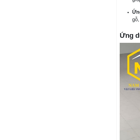
Ứn
gỗ,
Ứng d