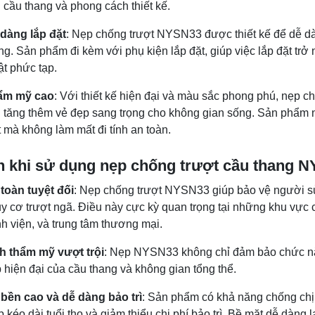
i cầu thang và phong cách thiết kế.
dàng lắp đặt
: Nẹp chống trượt NYSN33 được thiết kế để dễ dà
ng. Sản phẩm đi kèm với phụ kiện lắp đặt, giúp việc lắp đặt t
ật phức tạp.
ẩm mỹ cao
: Với thiết kế hiện đại và màu sắc phong phú, nẹp
 tăng thêm vẻ đẹp sang trọng cho không gian sống. Sản phẩm n
t mà không làm mất đi tính an toàn.
ch khi sử dụng nẹp chống trượt cầu thang 
toàn tuyệt đối
: Nẹp chống trượt NYSN33 giúp bảo vệ người sử 
y cơ trượt ngã. Điều này cực kỳ quan trọng tại những khu vực 
h viện, và trung tâm thương mại.
h thẩm mỹ vượt trội
: Nẹp NYSN33 không chỉ đảm bảo chức nă
 hiện đại của cầu thang và không gian tổng thể.
bền cao và dễ dàng bảo trì
: Sản phẩm có khả năng chống chịu 
p kéo dài tuổi thọ và giảm thiểu chi phí bảo trì. Bề mặt dễ dàng