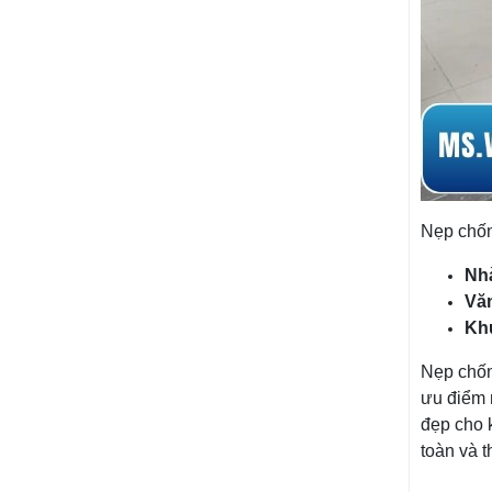
Nẹp chốn
Nh
Vă
Kh
Nẹp chốn
ưu điểm 
đẹp cho 
toàn và 