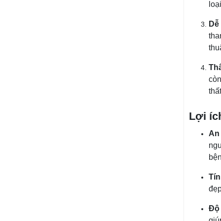
loạ
mua tại Nam Thành,
khách hàng được cam
kết: giá tốt hơn thị
Dễ 
trường 5% đến 10%,
tha
giao hàng nhanh tận
thu
nơi tại Tây Ninh, hỗ trợ
chiết khấu cho nhà
Th
thầu thi công số lượng
lớn.
còn
thấ
Lợi í
An 
ngu
bện
Tín
đẹp
Độ 
giú