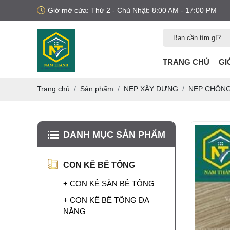
Giờ mở cửa: Thứ 2 - Chủ Nhật: 8:00 AM - 17:00 PM
TRANG CHỦ
GI
Trang chủ
Sản phẩm
NẸP XÂY DỰNG
NẸP CHỐN
DANH MỤC SẢN PHẨM
MUA NẸP XÂY
DỰNG Ở ĐÂU?
CON KÊ BÊ TÔNG
Bạn đang tìm mua nẹp
nhựa xây dựng? Xem
+ CON KÊ SÀN BÊ TÔNG
ngay các loại nẹp nhựa
trát tường, nẹp nhựa
LƯỚI BAO CHE
+ CON KÊ BÊ TÔNG ĐA
công trình uy tín, chất
CÔNG TRÌNH KHỔ
NĂNG
lượng, giao hàng toàn
3M X 50M
Lưới bao che công
quốc.
trình khổ 3m x 50m là