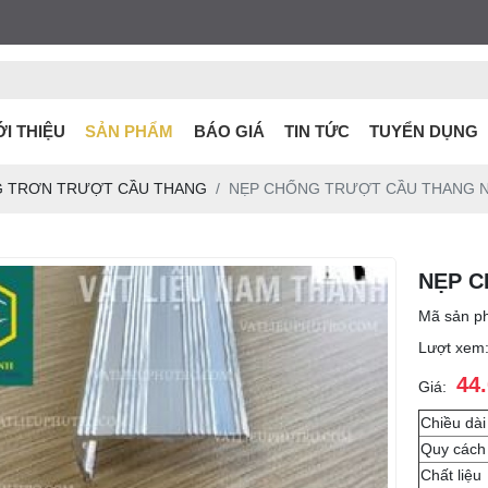
ỚI THIỆU
SẢN PHẨM
BÁO GIÁ
TIN TỨC
TUYỂN DỤNG
G TRƠN TRƯỢT CẦU THANG
NẸP CHỐNG TRƯỢT CẦU THANG 
NẸP C
Mã sản p
Lượt xem
44
Giá:
Chiều dài
Quy cách
Chất liệu