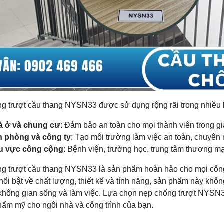
g trượt cầu thang NYSN33 được sử dụng rộng rãi trong nhiều l
à ở và chung cư
: Đảm bảo an toàn cho mọi thành viên trong gi
n phòng và công ty
: Tạo môi trường làm việc an toàn, chuyên 
u vực công cộng
: Bệnh viện, trường học, trung tâm thương mại
g trượt cầu thang NYSN33 là sản phẩm hoàn hảo cho mọi công 
nổi bật về chất lượng, thiết kế và tính năng, sản phẩm này kh
không gian sống và làm việc. Lựa chọn nẹp chống trượt NYSN3
thẩm mỹ cho ngôi nhà và công trình của bạn.