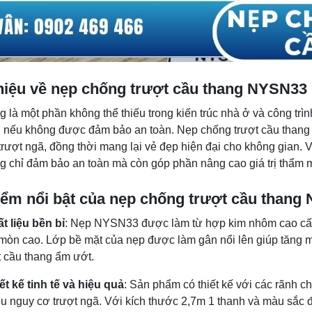
thiệu về nẹp chống trượt cầu thang NYSN33
 là một phần không thể thiếu trong kiến trúc nhà ở và công trì
ạn nếu không được đảm bảo an toàn. Nẹp chống trượt cầu than
rượt ngã, đồng thời mang lại vẻ đẹp hiện đại cho không gian. Vớ
g chỉ đảm bảo an toàn mà còn góp phần nâng cao giá trị thẩm m
iểm nổi bật của nẹp chống trượt cầu thang
t liệu bền bỉ
: Nẹp NYSN33 được làm từ hợp kim nhôm cao cấp, 
mòn cao. Lớp bề mặt của nẹp được làm gân nổi lên giúp tăng m
 cầu thang ẩm ướt.
ết kế tinh tế và hiệu quả
: Sản phẩm có thiết kế với các rãnh 
ểu nguy cơ trượt ngã. Với kích thước 2,7m 1 thanh và màu sắ