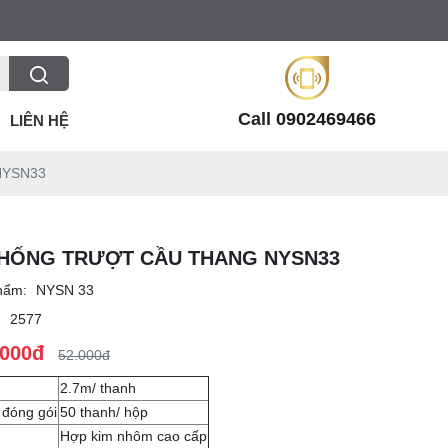
Call
0902469466
LIÊN HỆ
NYSN33
HỐNG TRƯỢT CẦU THANG NYSN33
hẩm:
NYSN 33
:
2577
.000đ
52.000đ
2.7m/ thanh
 đóng gói
50 thanh/ hộp
Hợp kim nhôm cao cấp