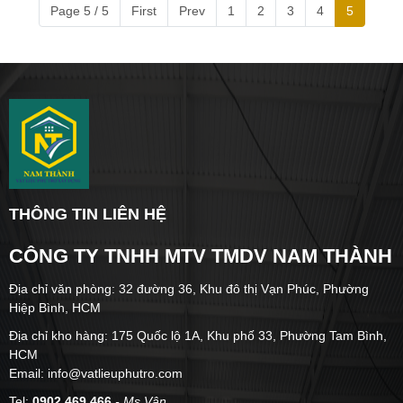
Page 5 / 5
First
Prev
1
2
3
4
5
THÔNG TIN LIÊN HỆ
CÔNG TY TNHH MTV TMDV NAM THÀNH
Địa chỉ văn phòng: 32 đường 36, Khu đô thị Vạn Phúc, Phường
Hiệp Bình, HCM
Địa chỉ kho hàng: 175 Quốc lộ 1A, Khu phố 33, Phường Tam Bình,
HCM
Email: info@vatlieuphutro.com
Tel:
0902 469 466
- Ms.Vân