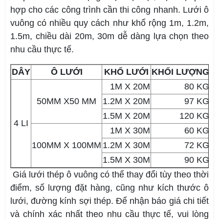
hợp cho các công trình cần thi công nhanh. Lưới ô
vuông có nhiều quy cách như khổ rộng 1m, 1.2m,
1.5m, chiều dài 20m, 30m dễ dàng lựa chọn theo
nhu cầu thực tế.
DÂY
Ô LƯỚI
KHỔ LƯỚI
KHỐI LƯỢNG
1M X 20M
80 KG
50MM X50 MM
1.2M X 20M
97 KG
1.5M X 20M
120 KG
4 LI
1M X 30M
60 KG
100MM X 100MM
1.2M X 30M
72 KG
1.5M X 30M
90 KG
Giá lưới thép ô vuông có thể thay đổi tùy theo thời
điểm, số lượng đặt hàng, cũng như kích thước ô
lưới, đường kính sợi thép. Để nhận báo giá chi tiết
và chính xác nhất theo nhu cầu thực tế, vui lòng