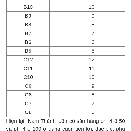
B10
10
B9
9
B8
8
B7
7
B6
6
B5
5
C12
12
C11
11
C10
10
C9
9
C8
8
C7
7
C6
6
Hiện tại, Nam Thành luôn có sẵn hàng phi 4 ô 50
và phi 4 ô 100 ở dạng cuộn tiện lợi, đặc biệt phù