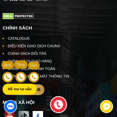
CHÍNH SÁCH
CATALOGUE
ĐIỀU KIỆN GIAO DỊCH CHUNG
CHÍNH SÁCH ĐỔI TRẢ
CHÍNH SÁCH GIAO HÀNG
Thúy
Bích
Vân
CHÍNH SÁCH THANH TOÁN
CHÍNH SÁCH BẢO MẬT THÔNG TIN
0902469466
Hỗ trợ tư vấn
MẠNG XÃ HỘI