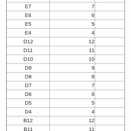
E7
7
E6
6
E5
5
E4
4
D12
12
D11
11
D10
10
D9
9
D8
8
D7
7
D6
6
D5
5
D4
4
B12
12
B11
11