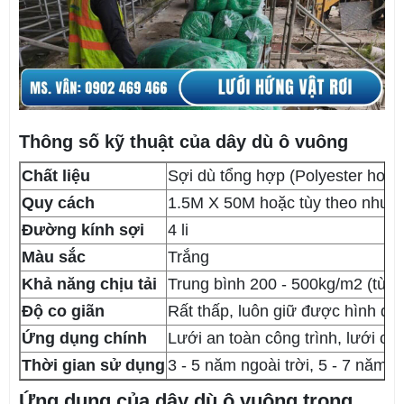
Thông số kỹ thuật của dây dù ô vuông
Chất liệu
Sợi dù tổng hợp (Polyester hoặc
Quy cách
1.5M X 50M hoặc tùy theo nhu 
Đường kính sợi
4 li
Màu sắc
Trắng
Khả năng chịu tải
Trung bình 200 - 500kg/m2 (tùy 
Độ co giãn
Rất thấp, luôn giữ được hình d
Ứng dụng chính
Lưới an toàn công trình, lưới cầu
Thời gian sử dụng
3 - 5 năm ngoài trời, 5 - 7 năm 
Ứng dụng của dây dù ô vuông trong