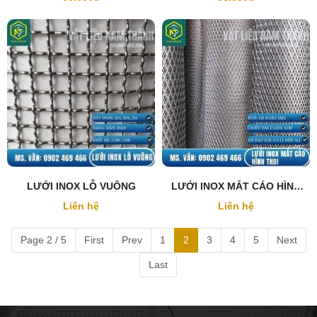
LƯỚI INOX LỖ VUÔNG
LƯỚI INOX MẮT CÁO HÌNH
THOI
Liên hệ
Liên hệ
Page 2 / 5
First
Prev
1
2
3
4
5
Next
Last