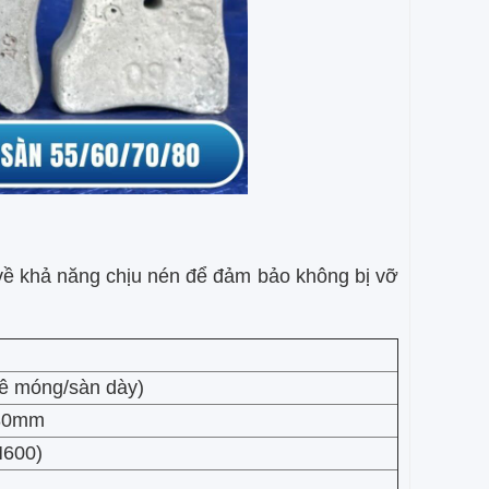
ề khả năng chịu nén để đảm bảo không bị vỡ
kê móng/sàn dày)
80mm
M600)