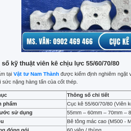
số kỹ thuật viên kê chịu lực 55/60/70/80
m tại
Vật tư Nam Thành
được kiểm định nghiêm ngặt v
i sức nặng hàng tấn của cốt thép.
mục
Thông số chi tiết
n phẩm
Cục kê 55/60/70/80 (Viên 
hước sử dụng
55mm – 60mm – 70mm – 
ệu
Bê tông mác cao (M500 - 
ng đóng gói
60 viên / thùng