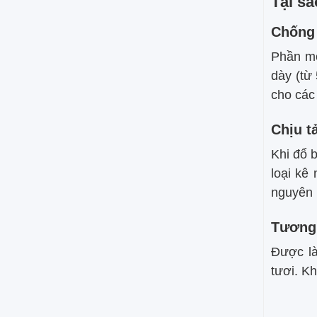
Tại sa
Chống 
Phần mó
dày (từ
cho các
Chịu t
Khi đổ 
loại kê
nguyên 
Tương 
Được là
tươi. K