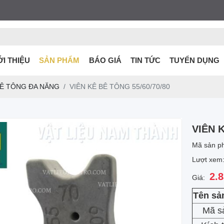
ỚI THIỆU
SẢN PHẨM
BÁO GIÁ
TIN TỨC
TUYỂN DỤNG
BÊ TÔNG ĐA NĂNG
VIÊN KÊ BÊ TÔNG 55/60/70/80
VIÊN K
Mã sản p
Lượt xem
2.
Giá:
Tên sả
Mã s