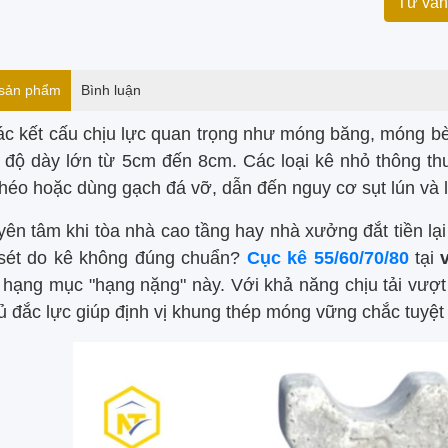
 sản phẩm
Bình luận
ác kết cấu chịu lực quan trọng như móng băng, móng bè
 độ dày lớn từ 5cm đến 8cm. Các loại kê nhỏ thông t
héo hoặc dùng gạch đá vỡ, dẫn đến nguy cơ sụt lún và lệ
ên tâm khi tòa nhà cao tầng hay nhà xưởng đắt tiền lại 
 sét do kê không đúng chuẩn?
Cục kê 55/60/70/80
tại
 hạng mục "hạng nặng" này. Với khả năng chịu tải vượt t
hủ đắc lực giúp định vị khung thép móng vững chắc tuyệt 