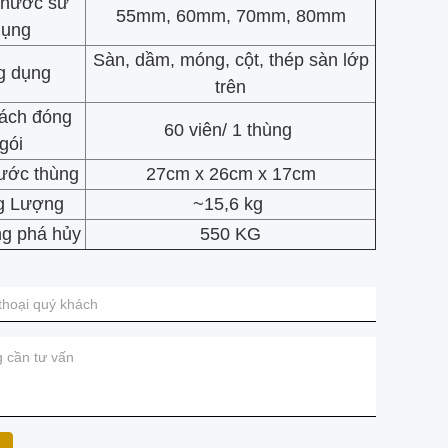
thước sử
55mm, 60mm, 70mm, 80mm
dụng
Sàn, dầm, móng, cột, thép sàn lớp
g dụng
trên
ách đóng
60 viên/ 1 thùng
gói
hước thùng
27cm x 26cm x 17cm
g Lượng
~15,6 kg
ng phá hủy
550 KG