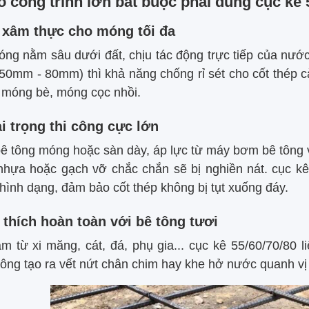
o công trình lớn bắt buộc phải dùng cục kê 
xâm thực cho móng tối đa
ng nằm sâu dưới đất, chịu tác động trực tiếp của nướ
 50mm - 80mm) thì khả năng chống rỉ sét cho cốt thép 
 móng bè, móng cọc nhồi.
ải trọng thi công cực lớn
bê tông móng hoặc sàn dày, áp lực từ máy bơm bê tông v
 nhựa hoặc gạch vỡ chắc chắn sẽ bị nghiền nát. cục kê 
hình dạng, đảm bảo cốt thép không bị tụt xuống đáy.
thích hoàn toàn với bê tông tươi
m từ xi măng, cát, đá, phụ gia... cục kê 55/60/70/80 l
hông tạo ra vết nứt chân chim hay khe hở nước quanh vị 