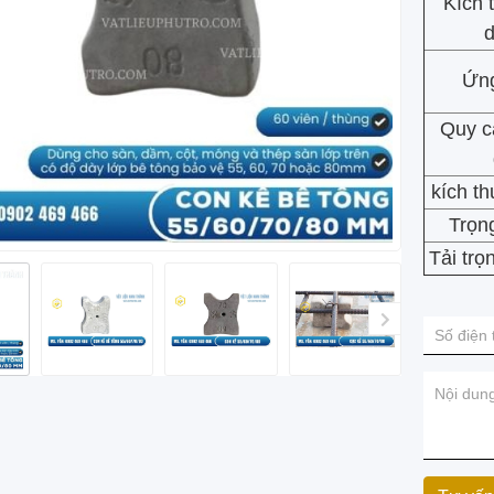
Kích 
Ứn
Quy c
kích t
Trọn
Tải trọ