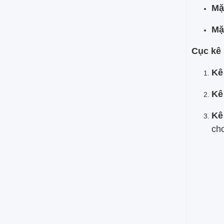
mua tại Nam Thành,
Mặ
khách hàng được cam
kết: giá tốt hơn thị
Mặ
trường 5% đến 10%,
giao hàng nhanh tận
Cục kê 
nơi tại Tây Ninh, hỗ trợ
chiết khấu cho nhà
thầu thi công số lượng
Kê
lớn.
Kê
Kê
cho