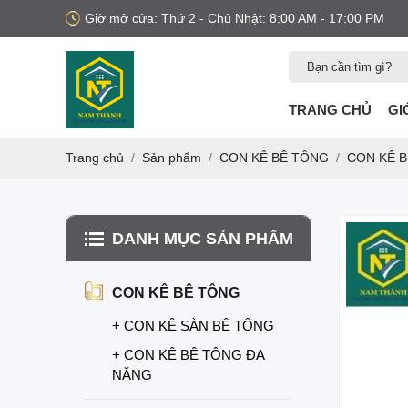
Giờ mở cửa: Thứ 2 - Chủ Nhật: 8:00 AM - 17:00 PM
TRANG CHỦ
GI
Trang chủ
Sản phẩm
CON KÊ BÊ TÔNG
CON KÊ 
DANH MỤC SẢN PHẨM
MUA NẸP XÂY
DỰNG Ở ĐÂU?
CON KÊ BÊ TÔNG
Bạn đang tìm mua nẹp
nhựa xây dựng? Xem
+ CON KÊ SÀN BÊ TÔNG
ngay các loại nẹp nhựa
trát tường, nẹp nhựa
LƯỚI BAO CHE
+ CON KÊ BÊ TÔNG ĐA
công trình uy tín, chất
CÔNG TRÌNH KHỔ
NĂNG
lượng, giao hàng toàn
3M X 50M
Lưới bao che công
quốc.
trình khổ 3m x 50m là