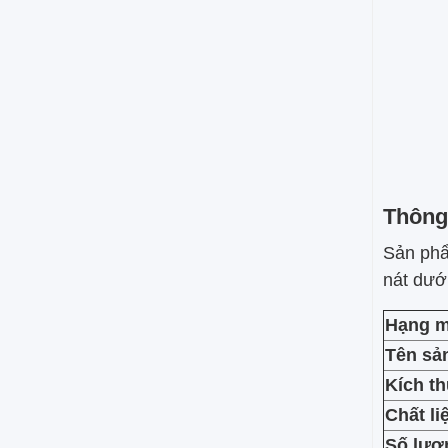
Thông 
Sản phẩ
nát dướ
Hạng 
Tên sả
Kích t
Chất li
Số lượ