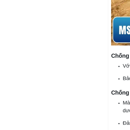
Chống 
Vớ
Bảo
Chống 
Mà
dướ
Đả