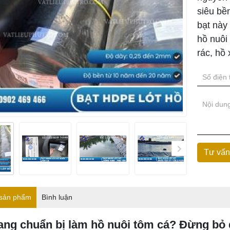
siêu bề
bạt này
hồ nuôi
rác, hồ 
 sản phẩm
Bình luận
ang chuẩn bị làm hồ nuôi tôm cá? Đừng bỏ q