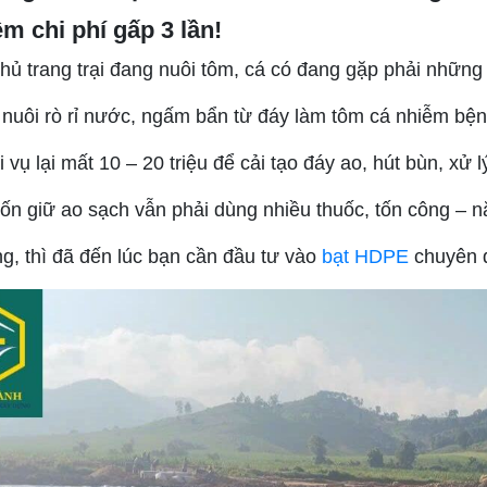
iệm chi phí gấp 3 lần!
chủ trang trại đang nuôi tôm, cá có đang gặp phải nhữn
nuôi rò rỉ nước, ngấm bẩn từ đáy làm tôm cá nhiễm bện
 vụ lại mất 10 – 20 triệu để cải tạo đáy ao, hút bùn, xử 
ốn giữ ao sạch vẫn phải dùng nhiều thuốc, tốn công – n
g, thì đã đến lúc bạn cần đầu tư vào
bạt HDPE
chuyên d