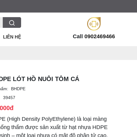
Call
0902469466
LIÊN HỆ
DPE LÓT HỒ NUÔI TÔM CÁ
hẩm:
BHDPE
:
39457
.000đ
E (High Density PolyEthylene) là loại màng
ống thấm được sản xuất từ hạt nhựa HDPE
sinh – một loại nhựa có mật độ phân tử cao,