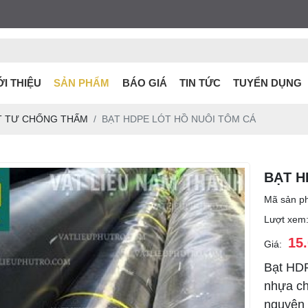
ỚI THIỆU
SẢN PHẨM
BÁO GIÁ
TIN TỨC
TUYỂN DỤNG
T TƯ CHỐNG THẤM
BẠT HDPE LÓT HỒ NUÔI TÔM CÁ
BẠT H
Mã sản p
Lượt xem
15
Giá:
Bạt HDP
nhựa ch
nguyên 