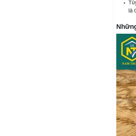
Tù
là
Những