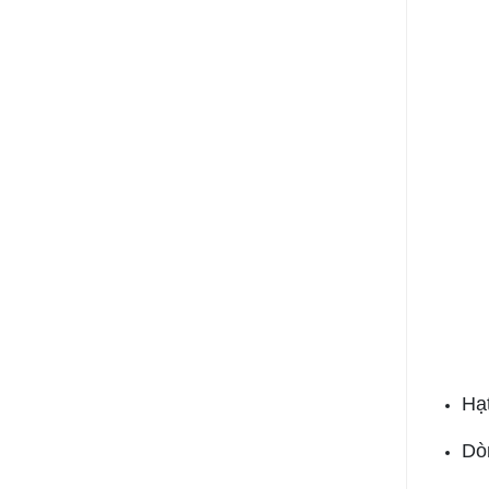
Hạ
Dò