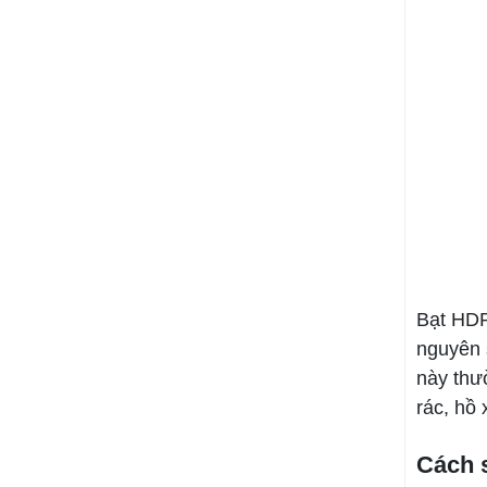
Bạt HDP
nguyên 
này thư
rác, hồ 
Cách 