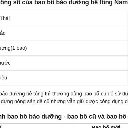
hông số của bao bố bảo dưỡng bê tông Na
Thái
ắc
ượng(1 bao)
thước
iệu
bảo dưỡng bê tông thì thường dùng bao bố cũ để sử dụn
o đựng nông sản đã cũ nhưng vẫn giữ được công dụng đ
nh bao bố bảo dưỡng - bao bố cũ và bao bố
í
Bao bố mới