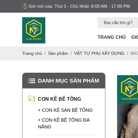
Giờ mở cửa: Thứ 2 - Chủ Nhật: 8:00 AM - 17:00 PM
TRANG CHỦ
GI
Trang chủ
Sản phẩm
VẬT TƯ PHỤ XÂY DỰNG
BA
DANH MỤC SẢN PHẨM
CON KÊ BÊ TÔNG
+ CON KÊ SÀN BÊ TÔNG
MUA NẸP XÂY
+ CON KÊ BÊ TÔNG ĐA
DỰNG Ở ĐÂU?
NĂNG
Bạn đang tìm mua nẹp
nhựa xây dựng? Xem