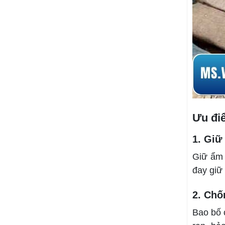
Ưu đi
1. Giữ
Giữ ẩm 
đay giữ 
2. Chố
Bao bố 