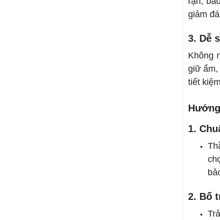
rạn, bả
giảm đá
3. Dễ 
Không n
giữ ẩm,
tiết kiệ
Hướng 
1. Chuẩ
Th
ch
bảo
2. Bố 
Trả