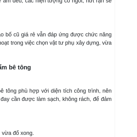
iữ ẩm đều, các hiện tượng co ngót, nứt rạn sẽ
 Bao bố cũ giá rẻ vẫn đáp ứng được chức năng
hoạt trong việc chọn vật tư phụ xây dựng, vừa
ẩm bê tông
 tông phù hợp với diện tích công trình, nên
ải đay cần được làm sạch, không rách, để đảm
g vừa đổ xong.