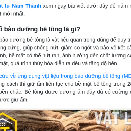
ật tư Nam Thành
xem ngay bài viết dưới đây để nắm r
t mới nhất.
ố bảo dưỡng bê tông là gì?
ảo dưỡng bê tông là vật liệu quan trọng dùng để duy trì
ng cứng, giúp chống nứt, giảm co ngót và bảo vệ kết cấ
nh, bề mặt có thể nứt rạn, ảnh hưởng đến chất lượng cô
mặt, quá trình thủy hóa diễn ra đều và tăng độ bền.
cứu về ứng dụng vật liệu trong bảo dưỡng bê tông (M
ng cách thì giữ ẩm liên tục cho bề mặt bê tông trong 
bền chắc. Bê tông được dưỡng ẩm đầy đủ có cường đ
ược giữ ẩm.