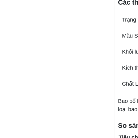
nhằm che chắn bụi
Các t
bẩn, giảm thiểu rủi ro
rơi vãi vật liệu và đảm
bảo an toàn cho công
Trạng 
nhân cũng như người
dân xung quanh. Khi
mua tại Nam Thành,
Màu S
khách hàng được cam
kết: giá tốt hơn thị
trường 5% đến 10%,
Khối l
giao hàng nhanh tận
nơi tại Tây Ninh, hỗ trợ
Kích 
chiết khấu cho nhà
thầu thi công số lượng
lớn.
Chất L
Bao bố 
loại ba
So sá
Tiêu ch