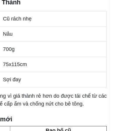
m Thành
Cũ rách nhẹ
Nâu
700g
75x115cm
Sợi đay
g vì giá thành rẻ hơn do được tái chế từ các
ể cấp ẩm và chống nứt cho bê tông.
 mới
Bao bố cũ