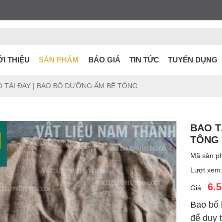
ỚI THIỆU
SẢN PHẨM
BÁO GIÁ
TIN TỨC
TUYỂN DỤNG
O TẢI ĐAY | BAO BỐ DƯỠNG ẨM BÊ TÔNG
BAO T
TÔNG
Mã sản p
Lượt xem
6.
Giá:
Bao bố 
để duy t