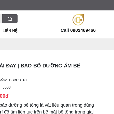
Call
0902469466
LIÊN HỆ
ẢI ĐAY | BAO BỐ DƯỠNG ẨM BÊ
hẩm:
BBBDBT01
:
5008
500đ
bảo dưỡng bê tông là vật liệu quan trọng dùng
rì độ ẩm liên tục trên bề mặt bê tông trong giai